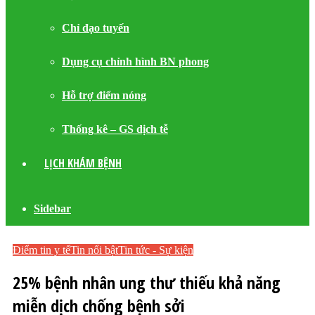
Chỉ đạo tuyến
Dụng cụ chỉnh hình BN phong
Hỗ trợ điểm nóng
Thống kê – GS dịch tễ
LỊCH KHÁM BỆNH
Sidebar
Điểm tin y tế
Tin nổi bật
Tin tức - Sự kiện
25% bệnh nhân ung thư thiếu khả năng
miễn dịch chống bệnh sởi