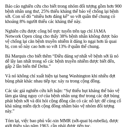
Báo cáo nghiên cứu cho biết trong nhóm đối tượng gồm hơn 900
bệnh nhân ung thư, 25% thiếu kháng thể bảo vệ chống lại bệnh
sởi. Con số đó “nhiều hơn đáng kể” so với quần thể chung có
khoảng 8% người thiếu các kháng thể này.
Nghiên cứu được công bố trực tuyến trên tạp chí JAMA
Network Open cũng cho thấy 38% bệnh nhân không được bảo
vệ chống lại căn bệnh truyền nhiễm ít đáng lo ngại hơn là quai
bị, con số này cao hơn so với 13% ở quần thể chung.
Bà Marquis cho biết thêm “Điều đáng sợ nhất về bệnh sởi là nó
dễ lây lan nhất trong số các bệnh truyền nhiễm được biết đến,
gấp 2 lần biến thể Delta.”
Và nó không chỉ xuất hiện tại bang Washington khi nhiều đợt
bùng phát khác nhau tiếp tục xảy ra trong cộng đồng.
Các tác giả nghiên cứu kết luận: “Sự thiếu hụt kháng thể bảo vệ
làm gia tăng nguy cơ của bệnh nhân ung thư trong các đợt bùng
phát bệnh sởi và đòi hỏi cộng đồng cần có các nỗ lực để củng cố
khả năng miễn dịch cộng đồng nhằm bảo vệ nhóm đối tượng
này.”
Tóm lại, việc bao phủ vắc-xin MMR (sởi-quai bị-rubella), được
giới thiệu vào năm 1963, cần phải được tiếp tục.