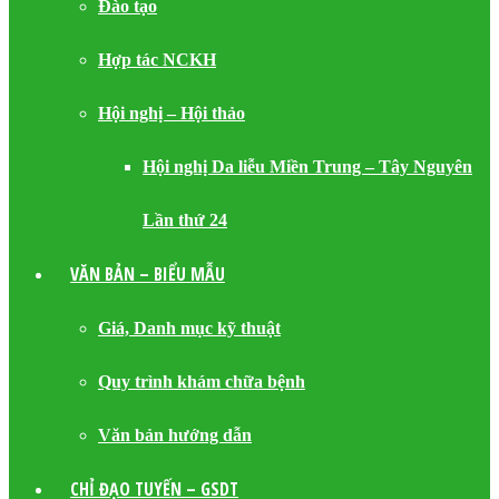
Đào tạo
Hợp tác NCKH
Hội nghị – Hội thảo
Hội nghị Da liễu Miền Trung – Tây Nguyên
Lần thứ 24
VĂN BẢN – BIỂU MẪU
Giá, Danh mục kỹ thuật
Quy trình khám chữa bệnh
Văn bản hướng dẫn
CHỈ ĐẠO TUYẾN – GSDT