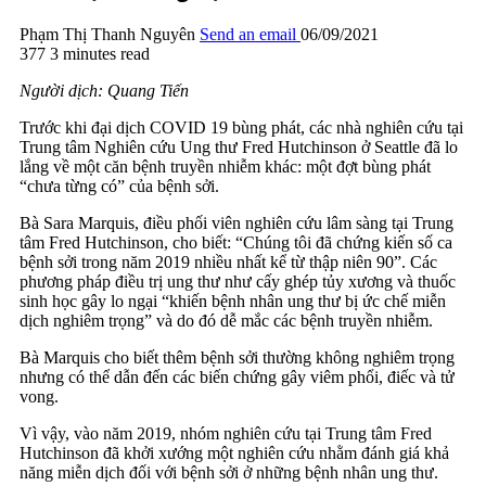
Phạm Thị Thanh Nguyên
Send an email
06/09/2021
377
3 minutes read
Người dịch: Quang Tiến
Trước khi đại dịch COVID 19 bùng phát, các nhà nghiên cứu tại
Trung tâm Nghiên cứu Ung thư Fred Hutchinson ở Seattle đã lo
lắng về một căn bệnh truyền nhiễm khác: một đợt bùng phát
“chưa từng có” của bệnh sởi.
Bà Sara Marquis, điều phối viên nghiên cứu lâm sàng tại Trung
tâm Fred Hutchinson, cho biết: “Chúng tôi đã chứng kiến số ca
bệnh sởi trong năm 2019 nhiều nhất kể từ thập niên 90”. Các
phương pháp điều trị ung thư như cấy ghép tủy xương và thuốc
sinh học gây lo ngại “khiến bệnh nhân ung thư bị ức chế miễn
dịch nghiêm trọng” và do đó dễ mắc các bệnh truyền nhiễm.
Bà Marquis cho biết thêm bệnh sởi thường không nghiêm trọng
nhưng có thể dẫn đến các biến chứng gây viêm phổi, điếc và tử
vong.
Vì vậy, vào năm 2019, nhóm nghiên cứu tại Trung tâm Fred
Hutchinson đã khởi xướng một nghiên cứu nhằm đánh giá khả
năng miễn dịch đối với bệnh sởi ở những bệnh nhân ung thư.