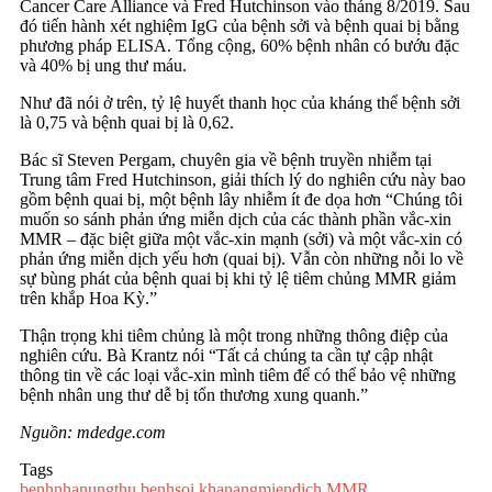
Cancer Care Alliance và Fred Hutchinson vào tháng 8/2019. Sau
đó tiến hành xét nghiệm IgG của bệnh sởi và bệnh quai bị bằng
phương pháp ELISA. Tổng cộng, 60% bệnh nhân có bướu đặc
và 40% bị ung thư máu.
Như đã nói ở trên, tỷ lệ huyết thanh học của kháng thể bệnh sởi
là 0,75 và bệnh quai bị là 0,62.
Bác sĩ Steven Pergam, chuyên gia về bệnh truyền nhiễm tại
Trung tâm Fred Hutchinson, giải thích lý do nghiên cứu này bao
gồm bệnh quai bị, một bệnh lây nhiễm ít đe dọa hơn “Chúng tôi
muốn so sánh phản ứng miễn dịch của các thành phần vắc-xin
MMR – đặc biệt giữa một vắc-xin mạnh (sởi) và một vắc-xin có
phản ứng miễn dịch yếu hơn (quai bị). Vẫn còn những nỗi lo về
sự bùng phát của bệnh quai bị khi tỷ lệ tiêm chủng MMR giảm
trên khắp Hoa Kỳ.”
Thận trọng khi tiêm chủng là một trong những thông điệp của
nghiên cứu. Bà Krantz nói “Tất cả chúng ta cần tự cập nhật
thông tin về các loại vắc-xin mình tiêm để có thể bảo vệ những
bệnh nhân ung thư dễ bị tổn thương xung quanh.”
Nguồn: mdedge.com
Tags
benhnhanungthu
benhsoi
khanangmiendich
MMR