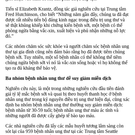
Tiến sĩ Elizabeth Krantz, đồng tác giả nghiên cứu tại Trung tâm
Fred Hutchinson, cho biết “Những năm gần đây, chúng ta đã đạt
được rất nhiều tiến bộ đáng kinh ngạc trong điều trị ung thư và
sẽ thật khủng khiếp khi chứng kiến bệnh sởi, một bệnh có thể
phòng ngừa bằng vắc-xin, xuất hiện và phủ nhận những nỗ lực
đó.”
Các nhóm chăm sóc sức khỏe và người chăm sóc bệnh nhân ung
thư tại gia đình cũng nên đảm bảo rằng họ đã được tiêm chủng
bệnh sởi. Tuy nhiên, một số bệnh nhân có thể không thể tiêm
chủng ngừa bệnh sởi vì nó là vắc-xin sống hoặc vì họ không thể
tạo ra đủ kháng thể bảo vệ.
Ba nhóm bệnh nhân ung thư dễ suy giảm miễn dịch
Nghiên cứu này, là một trong những nghiên cứu đầu tiên đánh
giá tỷ lệ mắc bệnh sởi và quai bị theo huyết thanh học ở bệnh
nhân ung thư trong kỷ nguyên điều trị ung thư hiện đại, cũng xác
định ba nhóm bệnh nhân ung thư thường suy giảm miễn dịch:
bệnh nhân từ 30-59 tuổi; bệnh nhân ung thư máu ác tính và
những người đã được cấy ghép tế bào tạo máu.
Các nhà nghiên cứu đã lấy các mẫu huyết tương lâm sàng còn
sót lại của 959 bệnh nhân ung thư tại các Trung tâm Seattle