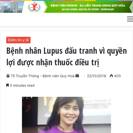
Điểm tin y tế
Bệnh nhân Lupus đấu tranh vì quyền
lợi được nhận thuốc điều trị
Tổ Truyền Thông - Bệnh viện Quy Hoà
S
22/10/2018
405
e
3 minutes read
n
d
a
n
e
m
a