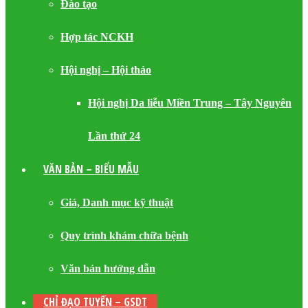
Đào tạo
Hợp tác NCKH
Hội nghị – Hội thảo
Hội nghị Da liễu Miền Trung – Tây Nguyên
Lần thứ 24
VĂN BẢN – BIỂU MẪU
Giá, Danh mục kỹ thuật
Quy trình khám chữa bệnh
Văn bản hướng dẫn
CHỈ ĐẠO TUYẾN – GSDT