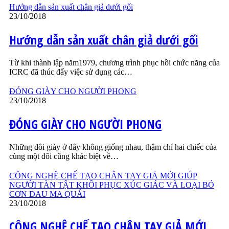
Hướng dẫn sản xuất chân giả dưới gối
23/10/2018
Hướng dẫn sản xuất chân giả dưới gối
Từ khi thành lập năm1979, chương trình phục hồi chức năng của
ICRC đã thúc đẩy việc sử dụng các…
ĐÓNG GIÀY CHO NGƯỜI PHONG
23/10/2018
ĐÓNG GIÀY CHO NGƯỜI PHONG
Những đôi giày ở đây không giống nhau, thậm chí hai chiếc của
cùng một đôi cũng khác biệt về…
CÔNG NGHỆ CHẾ TẠO CHÂN TAY GIẢ MỚI GIÚP
NGƯỜI TÀN TẬT KHÔI PHỤC XÚC GIÁC VÀ LOẠI BỎ
CƠN ĐAU MA QUÁI
23/10/2018
CÔNG NGHỆ CHẾ TẠO CHÂN TAY GIẢ MỚI