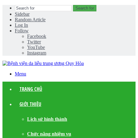
Search for
Sidebar
Random Article
Log In
Follow
Facebook
Twitter
YouTube
Instagram
Menu
TRANG CHỦ
GIỚI THIỆU
Lịch sử hình thành
Chức năng nhiệm vụ