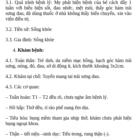
3.1. Quá trình bệnh lý: Mẹ phát hiện bệnh của bé cách đây 1
tuần với biểu hiện sốt, đau nhức, mệt mỏi, thấy góc hàm trái
sưng đau, đã dùng thuốc ở nhà không thấy biến chuyển, xin vào
viện điều trị.
3.2. Tiền sử: Sống khỏe
3.3. Gia đình: Sống khỏe
Khám bệnh:
4.1. Toàn thân: Trẻ tỉnh, da niêm mạc hồng, hạch góc hàm trái
sưng, nóng, đỏ, đau, sờ di động ít, kích thước khoảng 3x2cm.
4.2. Khám tại chỗ: Tuyến mang tai trái sưng đau.
4.3. Các cơ quan:
– Tuần hoàn: T1 – T2 đều rõ, chưa nghe âm bệnh lý.
– Hô hấp: Thở đều, rì rào phế nang êm dịu.
– Tiêu hóa: bụng mềm tham gia nhịp thở, khám chưa phát hiện
bụng ngoại khoa.
– Thận – tiết niệu –sinh dục: Tiểu trong, rung thận (-).