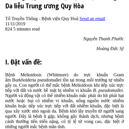
Da liễu Trung ương Quy Hòa
Tổ Truyền Thông - Bệnh viện Quy Hoà
Send an email
11/11/2019
824
5 minutes read
Nguyễn Thanh Phước
Hoàng Đức Sỹ
I. Đặt vấn đề:
Bệnh Melioidosis (Whitmore) do trực khuẩn Gram
âm Burkholderia pseudomallei tồn tại trong môi trường tự nhiên
gây ra. Con người có thể mắc bệnh Melioidosis khi tiếp xúc trực
tiếp với đất và nước bề mặt bị nhiễm vi khuẩn
B. pseudomallei
.
Người và động vật có thể nhiễm khuẩn mắc phải do hít phải hạt
nước hoặc bụi có nhiễm vi khuẩn, uống nguồn nước nhiễm
khuẩn hoặc tiếp xúc trực tiếp với đất nhiễm khuẩn, đặc biệt là
qua xây xước nhỏ ngoài da. Bệnh khó lây truyền từ người sang
người. Đây là bệnh ít gặp, không gây thành dịch, nhưng bệnh
cảnh thường tiến triển nặng, có tỷ lệ tử vong cao, đặc biệt ở
những người mắc bệnh mãn tính.