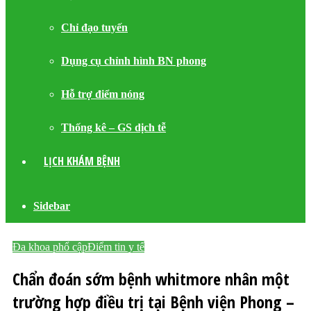
Chỉ đạo tuyến
Dụng cụ chỉnh hình BN phong
Hỗ trợ điểm nóng
Thống kê – GS dịch tễ
LỊCH KHÁM BỆNH
Sidebar
Đa khoa phổ cập
Điểm tin y tế
Chẩn đoán sớm bệnh whitmore nhân một
trường hợp điều trị tại Bệnh viện Phong –