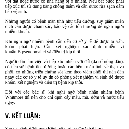
với đất hoặc nước có khả năng bị ô nhiễm. Nếu bắt buộc phải
tiếp xúc thì sử dụng băng chống thấm và cần được rửa sạch đảm
bảo vệ sinh.
Những người có bệnh mãn tính như tiểu đường, suy giảm miễn
dịch cần được chăm sóc, bảo vệ các tổn thương để ngăn ngừa
nhiễm khuẩn.
Khi nghi ngờ nhiễm bệnh cần đến cơ sở y tế để được tư vấn,
khám phát hiện. Cần xét nghiệm xác định nhiễm vi
khuẩn B.pseudomallei và điều trị kịp thời.
Người dân làm việc và tiếp xúc nhiều với đất (đa số nông dân),
có tiền sử bệnh tiểu đường hoặc các bệnh mãn tính về thận và
phổi, có những triệu chứng sốt kèm theo viêm phổi thì nên đến
ngay các cơ sở y tế uy tín có phòng xét nghiệm vi sinh để được
khám, xét nghiệm và điều trị bệnh kịp thời.
Đối với các bác sĩ, khi nghi ngờ bệnh nhân nhiễm bệnh
Whitmore thì nên cho chỉ định cấy máu, mủ, đờm và nước tiểu
ngay.
V. KẾT LUẬN:
Sau ca bệnh Whitmore Bệnh viện rút ra được bài học: