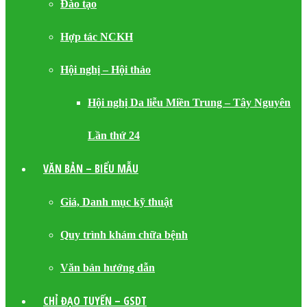
Đào tạo
Hợp tác NCKH
Hội nghị – Hội thảo
Hội nghị Da liễu Miền Trung – Tây Nguyên
Lần thứ 24
VĂN BẢN – BIỂU MẪU
Giá, Danh mục kỹ thuật
Quy trình khám chữa bệnh
Văn bản hướng dẫn
CHỈ ĐẠO TUYẾN – GSDT