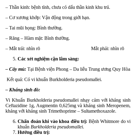
– Thần kinh: bệnh tỉnh, chưa có dấu thần kinh khu trú.
– Cơ xương khớp: Vận động trong giới hạn.
– Tai mũi họng: Bình thường.
– Răng – Hàm mặt: Bình thường.
– Mắt trái: nhìn rõ Mắt phải: nhìn rõ
Các xét nghiệm cận lâm sàng:
– Cấy mủ:
Tại Bệnh viện Phong – Da liễu Trung ương Quy Hòa
Kết quả: Có vi khuẩn Burkholderia pseudomallei.
– Kháng sinh đồ:
Vi Khuẩn Burkholderia pseudomallei nhạy cảm với kháng sinh
Ceftazidine 1g, Augmentin 0,625mg và kháng sinh Meropenem,
kháng với kháng sinh Trimethoprime – Sultamethoxazole.
Chẩn đoán khi vào khoa điều trị:
Bệnh Whitmore do vi
khuẩn
Burkholderia pseudomallei
.
Hướng điều trị: