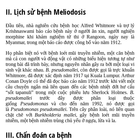
II.
Lịch sử bệnh Meliodosis
Đầu tiên, nhà nghiên cứu bệnh học Alfred Whitmore và trợ lý
Krishnaswami báo cáo bệnh này ở người ăn xin, người nghiện
morphine khi khám nghiệm tử thi ở Rangoon, ngày nay là
Myanmar, trong một báo cáo được công bố vào năm 1912.
Họ phân biệt nó với bệnh loét mũi truyền nhiễm, một căn bệnh
mà cả con người và động vật có những biểu hiện tương tự như
trong bài đã trình bày, nhưng nguyên nhân gây ra bởi một loại vi
sinh vật khác nhau.
B. pseudomallei
, còn được gọi là trực khuẩn
Whitmore, đã được xác định năm 1917 tại Kuala Lumpur. Arthur
Conan Doyle có thể đã đọc báo cáo năm 1912 trước khi viết một
câu chuyện ngắn mà liên quan đến các bệnh nhiệt đới hư cấu
“sốt tapanuli” trong một cuộc phiêu lưu Sherlock Holmes.
B.
pseudomallei
trước đây được phân loại thuộc
giống
Pseudomonas
và cho đến năm 1992, nó được gọi
là
Pseudomonas pseudomallei
. Trên cây phân loài, nó liên quan
chặt chẽ với
Burkholderia mallei
, gây bệnh loét mũi truyền
nhiễm, một bệnh nhiễm trùng chủ yếu ở ngựa, lừa và la.
III. Chẩn đoán ca bệnh