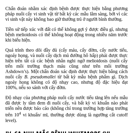
Chẩn đoán nhằm xác định bệnh được thực hiện bằng phương
pháp nuôi cấy vi sinh vật từ bất kỳ các mẫu lâm sàng, bởi vì các
vi sinh vật này không bao giờ thường trú ở người bình thường.
Tiền sử tiếp xúc với đất có thể không gợi ý được điều gì, nhưng
bệnh melioidosis có thể không hoạt động trong nhiều năm trước
khi biểu hiện.
Quá trình theo dõi đầy đủ (cấy máu, cấy đờm, cấy nước tiểu,
ngoáy họng, và nuôi cấy dịch mủ đường hô hấp) phải được thực
hiện trên tất cả các bệnh nhân nghi ngờ melioidosis (nuôi cấy
trên môi trường thạch máu cũng như trên môi trường
Ashdown’s). Một chẩn đoán xác định được thực hiện bằng cách
nuôi cấy
B. pseudomallei
từ bất kỳ mẫu bệnh phẩm gì. Dịch
ngoáy họng không có độ nhạy cao, nhưng độ đặc hiệu đạt
100%, nếu so sánh với cấy đờm.
Độ nhạy của phương pháp nuôi cấy nước tiểu tăng lên nếu mẫu
đã được ly tâm đem đi nuôi cấy, và bất kỳ vi khuẩn nào phát
triển nên được báo cáo (không chỉ trong trường hợp tăng trưởng
4
trên 10
vi khuẩn/ ml, thường được dùng là ngưỡng cắt cutoff
level).