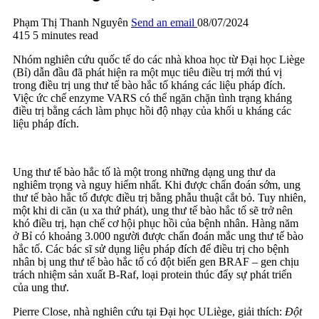
Phạm Thị Thanh Nguyên
Send an email
08/07/2024
415
5 minutes read
Nhóm nghiên cứu quốc tế do các nhà khoa học từ Đại học Liège
(Bỉ) dẫn đầu đã phát hiện ra một mục tiêu điều trị mới thú vị
trong điều trị ung thư tế bào hắc tố kháng các liệu pháp đích.
Việc ức chế enzyme VARS có thể ngăn chặn tình trạng kháng
điều trị bằng cách làm phục hồi độ nhạy của khối u kháng các
liệu pháp đích.
Ung thư tế bào hắc tố là một trong những dạng ung thư da
nghiêm trọng và nguy hiểm nhất. Khi được chẩn đoán sớm, ung
thư tế bào hắc tố được điều trị bằng phẫu thuật cắt bỏ. Tuy nhiên,
một khi di căn (u xa thứ phát), ung thư tế bào hắc tố sẽ trở nên
khó điều trị, hạn chế cơ hội phục hồi của bệnh nhân. Hàng năm
ở Bỉ có khoảng 3.000 người được chẩn đoán mắc ung thư tế bào
hắc tố. Các bác sĩ sử dụng liệu pháp đích để điều trị cho bệnh
nhân bị ung thư tế bào hắc tố có đột biến gen BRAF – gen chịu
trách nhiệm sản xuất B-Raf, loại protein thúc đẩy sự phát triển
của ung thư.
Pierre Close, nhà nghiên cứu tại Đại học ULiège, giải thích:
Đột