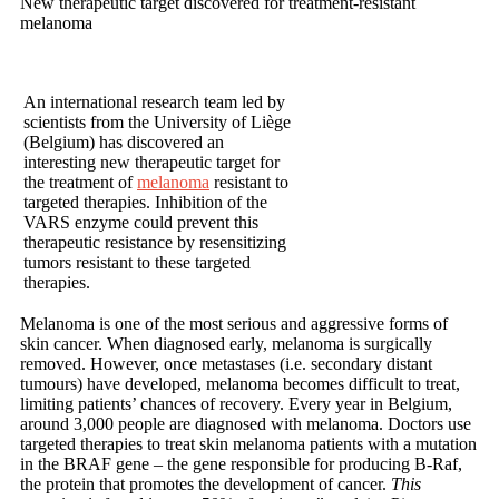
New therapeutic target discovered for treatment-resistant
melanoma
An international research team led by
scientists from the University of Liège
(Belgium) has discovered an
interesting new therapeutic target for
the treatment of
melanoma
resistant to
targeted therapies. Inhibition of the
VARS enzyme could prevent this
therapeutic resistance by resensitizing
tumors resistant to these targeted
therapies.
Melanoma is one of the most serious and aggressive forms of
skin cancer. When diagnosed early, melanoma is surgically
removed. However, once metastases (i.e. secondary distant
tumours) have developed, melanoma becomes difficult to treat,
limiting patients’ chances of recovery. Every year in Belgium,
around 3,000 people are diagnosed with melanoma. Doctors use
targeted therapies to treat skin melanoma patients with a mutation
in the BRAF gene – the gene responsible for producing B-Raf,
the protein that promotes the development of cancer.
This