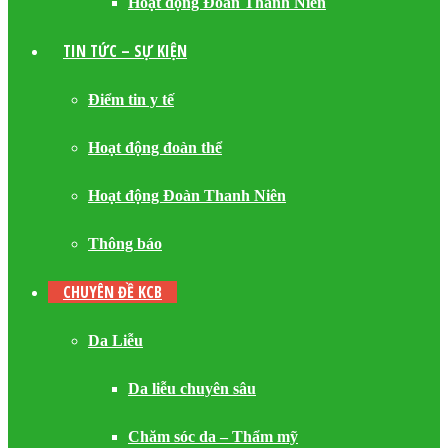
Hoạt động Đoàn Thanh Niên
TIN TỨC – SỰ KIỆN
Điểm tin y tế
Hoạt động đoàn thể
Hoạt động Đoàn Thanh Niên
Thông báo
CHUYÊN ĐỀ KCB
Da Liễu
Da liễu chuyên sâu
Chăm sóc da – Thẩm mỹ