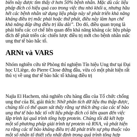
biến này được tìm thấy ở hơn 50% bệnh nhân.
Mặc dù các liệu
pháp đích có hiệu quả cao trong việc thu nhỏ khối u, nhưng hầu
hết các bệnh nhân sử dụng liệu pháp này sẽ phát triển khả năng
kháng điều trị mắc phải hoặc thứ phát, điều này làm hạn chế
khả năng đáp ứng điều trị lâu dài”.
Do đó, điều quan trọng là
phải hiểu các cơ chế liên quan đến khả năng kháng các liệu pháp
đích để phát triển các chiến lược điều trị mới cho bệnh nhân mắc
ung thư tế bào hắc tố.
ARNt và VARS
Nhóm nghiên cứu từ Phòng thí nghiệm Tín hiệu Ung thư tại Đại
học ULiège, do Pierre Close đứng đầu, vừa có một phát hiện rất
thú vị về ung thư tế bào hắc tố kháng điều trị
Najla El Hachem, nhà nghiên cứu hàng đầu của Tổ chức chống
ung thư của Bỉ, giải thích:
Nhờ phân tích dữ liệu thu thập được,
chúng tôi có thể quan sát thấy rằng sự thích ứng của các tế bào
ung thư tế bào hắc tố với liệu pháp đích có liên quan đến việc
lập trình lại quá trình tổng hợp protein.
Chúng tôi đã kết hợp
một số phương pháp giải trình tự protein và RNA, và phát hiện
ra rằng các tế bào kháng điều trị đã phát triển sự phụ thuộc vào
một số nhân tố thiết yếu nhất định trong quá trình tổng hợp