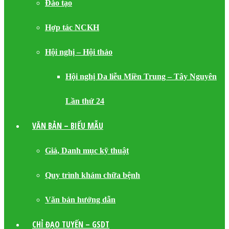
Đào tạo
Hợp tác NCKH
Hội nghị – Hội thảo
Hội nghị Da liễu Miền Trung – Tây Nguyên
Lần thứ 24
VĂN BẢN – BIỂU MẪU
Giá, Danh mục kỹ thuật
Quy trình khám chữa bệnh
Văn bản hướng dẫn
CHỈ ĐẠO TUYẾN – GSDT