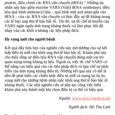
protein, điều chỉnh các RNA vận chuyển (tRNA).”
Những tác
nhân này bao gồm enzyme VARS (Valyl tRNA synthetase), điều
hòa quá trình aminoacyl hóa – quá trình một axit amin gắn vào
tRNA – của các RNA vận chuyển và thúc đẩy sự đề kháng trong
các tế bào ung thư tế bào hắc tố. Do đó, sự ức chế di truyền của
VARS ngăn ngừa tình trạng kháng thuốc và làm phục hồi độ
nhạy của các khối u kháng các liệu pháp đích.
Hy vọng mới cho người bệnh
Kết quả đầy hứa hẹn của nghiên cứu này mở đường cho sự kết
hợp điều trị mới cho khối ung thư tế bào hắc tố. Khám phá này
cho thấy rằng sự điều hòa RNA vận chuyển đóng một vai trò
quan trọng trong kháng trị liệu. Ngoài ra, việc ức chế VARS có
thể nâng cao hiệu quả của các liệu pháp đích và hạn chế sự phát
triển của tình trạng kháng điều trị. Những kết quả này có thể là
tiền đề phát triển các chiến lược điều trị mới và mang lại tia hy
vọng mới cho những bệnh nhân mắc khối ung thư tế bào hắc tố
kháng thuốc. Các nhà nghiên cứu sẽ tiếp tục công việc biến
khám phá này thành một lựa chọn điều trị cụ thể và hiệu quả.
Nguồn:
www.news-medical.net
Người dịch: Hồ Thu Linh