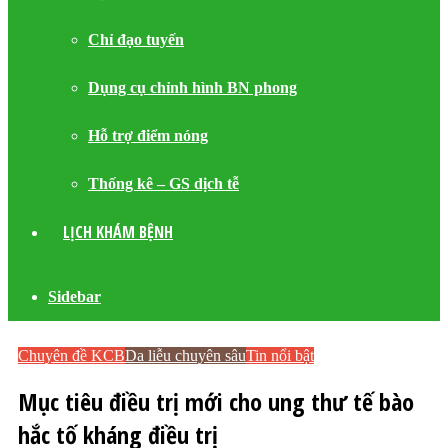
Chỉ đạo tuyến
Dụng cụ chỉnh hình BN phong
Hỗ trợ điểm nóng
Thống kê – GS dịch tễ
LỊCH KHÁM BỆNH
Sidebar
Chuyên đề KCB
Da liễu chuyên sâu
Tin nổi bật
Mục tiêu điều trị mới cho ung thư tế bào
hắc tố kháng điều trị