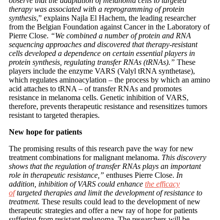
observe that the adaptation of melanoma cells to targeted
therapy was associated with a reprogramming of protein
synthesis
,” explains Najla El Hachem, the leading researcher
from the Belgian Foundation against Cancer in the Laboratory of
Pierre Close.
“We combined a number of protein and RNA
sequencing approaches and discovered that therapy-resistant
cells developed a dependence on certain essential players in
protein synthesis, regulating transfer RNAs (tRNAs).”
These
players include the enzyme VARS (Valyl tRNA synthetase),
which regulates aminoacylation – the process by which an amino
acid attaches to tRNA – of transfer RNAs and promotes
resistance in melanoma cells. Genetic inhibition of VARS,
therefore, prevents therapeutic resistance and resensitizes tumors
resistant to targeted therapies.
New hope for patients
The promising results of this research pave the way for new
treatment combinations for malignant melanoma.
This discovery
shows that the regulation of transfer RNAs plays an important
role in therapeutic resistance,”
enthuses Pierre Close.
In
addition, inhibition of VARS could enhance
the efficacy
of
targeted therapies and limit the development of resistance to
treatment.
These results could lead to the development of new
therapeutic strategies and offer a new ray of hope for patients
suffering from resistant melanoma. The researchers will be