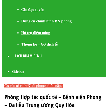
Chỉ đạo tuyến
Dụng cụ chỉnh hình BN phong
Hỗ trợ điểm nóng
Thống kê – GS dịch tễ
LỊCH KHÁM BỆNH
Sidebar
Cơ cấu tổ chức
Khối phòng chức năng
Phòng Hợp tác quốc tế – Bệnh viện Phong
– Da liễu Trung ương Quy Hòa