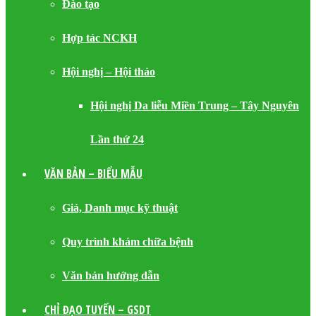
Đào tạo
Hợp tác NCKH
Hội nghị – Hội thảo
Hội nghị Da liễu Miền Trung – Tây Nguyên
Lần thứ 24
VĂN BẢN – BIỂU MẪU
Giá, Danh mục kỹ thuật
Quy trình khám chữa bệnh
Văn bản hướng dẫn
CHỈ ĐẠO TUYẾN – GSDT