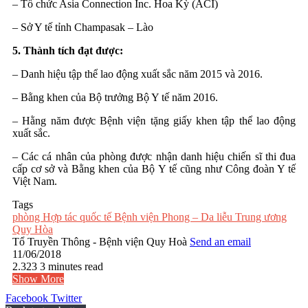
– Tổ chức Asia Connection Inc. Hoa Kỳ (ACI)
– Sở Y tế tỉnh Champasak – Lào
5. Thành tích đạt được:
– Danh hiệu tập thể lao động xuất sắc năm 2015 và 2016.
– Bằng khen của Bộ trưởng Bộ Y tế năm 2016.
– Hằng năm được Bệnh viện tặng giấy khen tập thể lao động
xuất sắc.
– Các cá nhân của phòng được nhận danh hiệu chiến sĩ thi đua
cấp cơ sở và Bằng khen của Bộ Y tế cũng như Công đoàn Y tế
Việt Nam.
Tags
phòng Hợp tác quốc tế Bệnh viện Phong – Da liễu Trung ương
Quy Hòa
Tổ Truyền Thông - Bệnh viện Quy Hoà
Send an email
11/06/2018
2.323
3 minutes read
Show More
Facebook
Twitter