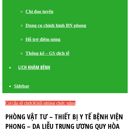
Chỉ đạo tuyến
Dụng cụ chỉnh hình BN phong
Hỗ trợ điểm nóng
Thống kê – GS dịch tễ
LỊCH KHÁM BỆNH
Sidebar
Cơ cấu tổ chức
Khối phòng chức năng
PHÒNG VẬT TƯ – THIẾT BỊ Y TẾ BỆNH VIỆN
PHONG – DA LIỄU TRUNG ƯƠNG QUY HÒA