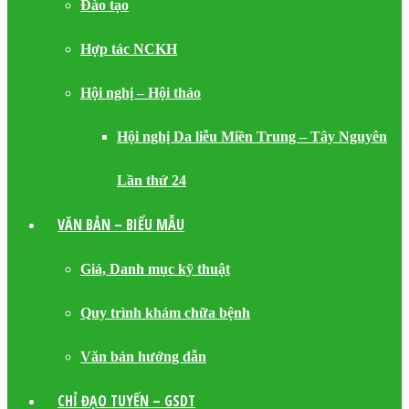
Đào tạo
Hợp tác NCKH
Hội nghị – Hội thảo
Hội nghị Da liễu Miền Trung – Tây Nguyên
Lần thứ 24
VĂN BẢN – BIỂU MẪU
Giá, Danh mục kỹ thuật
Quy trình khám chữa bệnh
Văn bản hướng dẫn
CHỈ ĐẠO TUYẾN – GSDT