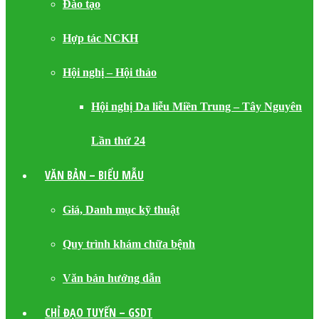
Đào tạo
Hợp tác NCKH
Hội nghị – Hội thảo
Hội nghị Da liễu Miền Trung – Tây Nguyên
Lần thứ 24
VĂN BẢN – BIỂU MẪU
Giá, Danh mục kỹ thuật
Quy trình khám chữa bệnh
Văn bản hướng dẫn
CHỈ ĐẠO TUYẾN – GSDT