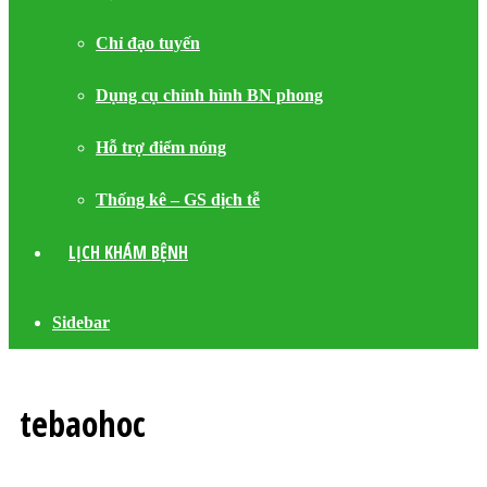
Chỉ đạo tuyến
Dụng cụ chỉnh hình BN phong
Hỗ trợ điểm nóng
Thống kê – GS dịch tễ
LỊCH KHÁM BỆNH
Sidebar
tebaohoc