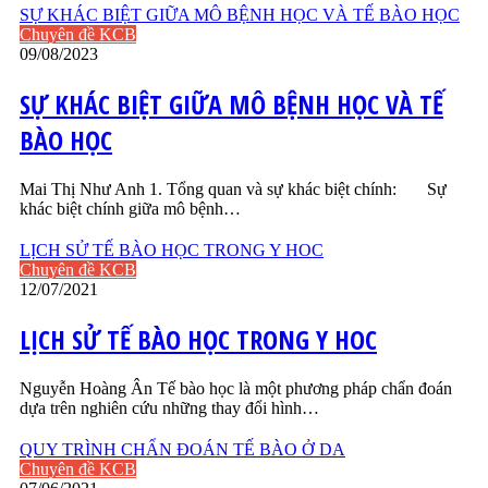
SỰ KHÁC BIỆT GIỮA MÔ BỆNH HỌC VÀ TẾ BÀO HỌC
Chuyên đề KCB
09/08/2023
SỰ KHÁC BIỆT GIỮA MÔ BỆNH HỌC VÀ TẾ
BÀO HỌC
Mai Thị Như Anh 1. Tổng quan và sự khác biệt chính: Sự
khác biệt chính giữa mô bệnh…
LỊCH SỬ TẾ BÀO HỌC TRONG Y HOC
Chuyên đề KCB
12/07/2021
LỊCH SỬ TẾ BÀO HỌC TRONG Y HOC
Nguyễn Hoàng Ân Tế bào học là một phương pháp chẩn đoán
dựa trên nghiên cứu những thay đổi hình…
QUY TRÌNH CHẨN ĐOÁN TẾ BÀO Ở DA
Chuyên đề KCB