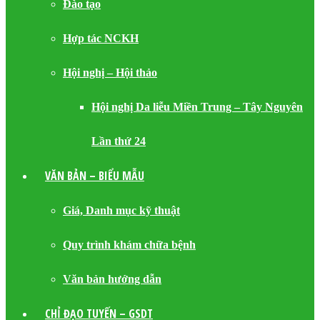
Đào tạo
Hợp tác NCKH
Hội nghị – Hội thảo
Hội nghị Da liễu Miền Trung – Tây Nguyên
Lần thứ 24
VĂN BẢN – BIỂU MẪU
Giá, Danh mục kỹ thuật
Quy trình khám chữa bệnh
Văn bản hướng dẫn
CHỈ ĐẠO TUYẾN – GSDT