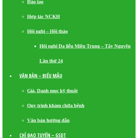
Đào tạo
Hợp tác NCKH
Hội nghị – Hội thảo
Hội nghị Da liễu Miền Trung – Tây Nguyên
Lần thứ 24
VĂN BẢN – BIỂU MẪU
Giá, Danh mục kỹ thuật
Quy trình khám chữa bệnh
Văn bản hướng dẫn
CHỈ ĐẠO TUYẾN – GSDT