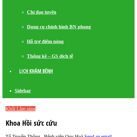
Chỉ đạo tuyến
Dụng cụ chỉnh hình BN phong
Hỗ trợ điểm nóng
Thống kê – GS dịch tễ
LỊCH KHÁM BỆNH
Sidebar
Khối Lâm sàng
Khoa Hồi sức cứu
Tổ Truyền Thông - Bệnh viện Quy Hoà
Send an email