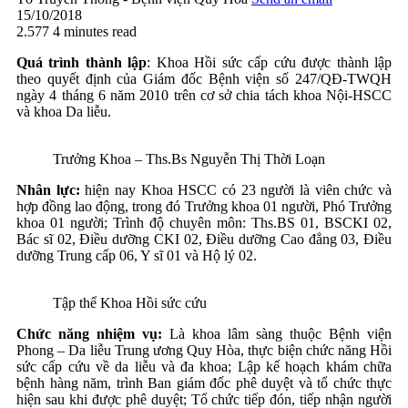
15/10/2018
2.577
4 minutes read
Quá trình thành lập
: Khoa Hồi sức cấp cứu được thành lập
theo quyết định của Giám đốc Bệnh viện số 247/QĐ-TWQH
ngày 4 tháng 6 năm 2010 trên cơ sở chia tách khoa Nội-HSCC
và khoa Da liễu.
Trưởng Khoa – Ths.Bs Nguyễn Thị Thời Loạn
Nhân lực:
hiện nay Khoa HSCC có 23 người là viên chức và
hợp đồng lao động, trong đó Trưởng khoa 01 người, Phó Trưởng
khoa 01 người; Trình độ chuyên môn: Ths.BS 01, BSCKI 02,
Bác sĩ 02, Điều dưỡng CKI 02, Điều dưỡng Cao đẳng 03, Điều
dưỡng Trung cấp 06, Y sĩ 01 và Hộ lý 02.
Tập thể Khoa Hồi sức cứu
Chức năng nhiệm vụ:
Là khoa lâm sàng thuộc Bệnh viện
Phong – Da liễu Trung ương Quy Hòa, thực biện chức năng Hồi
sức cấp cứu về da liễu và đa khoa; Lập kế hoạch khám chữa
bệnh hàng năm, trình Ban giám đốc phê duyệt và tổ chức thực
hiện sau khi được phê duyệt; Tổ chức tiếp đón, tiếp nhận người