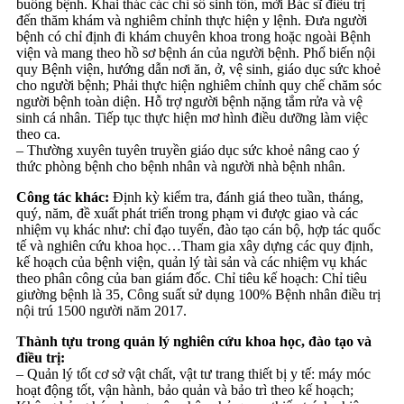
buồng bệnh. Khai thác các chỉ số sinh tồn, mời Bác sĩ điều trị
đến thăm khám và nghiêm chỉnh thực hiện y lệnh. Đưa người
bệnh có chỉ định đi khám chuyên khoa trong hoặc ngoài Bệnh
viện và mang theo hồ sơ bệnh án của người bệnh. Phổ biến nội
quy Bệnh viện, hướng dẫn nơi ăn, ở, vệ sinh, giáo dục sức khoẻ
cho người bệnh; Phải thực hiện nghiêm chỉnh quy chế chăm sóc
người bệnh toàn diện. Hỗ trợ người bệnh nặng tắm rửa và vệ
sinh cá nhân. Tiếp tục thực hiện mơ hình điều dưỡng làm việc
theo ca.
– Thường xuyên tuyên truyền giáo dục sức khoẻ nâng cao ý
thức phòng bệnh cho bệnh nhân và người nhà bệnh nhân.
Công tác khác:
Định kỳ kiểm tra, đánh giá theo tuần, tháng,
quý, năm, đề xuất phát triển trong phạm vi được giao và các
nhiệm vụ khác như: chỉ đạo tuyến, đào tạo cán bộ, hợp tác quốc
tế và nghiên cứu khoa học…Tham gia xây dựng các quy định,
kế hoạch của bệnh viện, quản lý tài sản và các nhiệm vụ khác
theo phân công của ban giám đốc. Chỉ tiêu kế hoạch: Chỉ tiêu
giường bệnh là 35, Công suất sử dụng 100% Bệnh nhân điều trị
nội trú 1500 người năm 2017.
Thành tựu trong quản lý nghiên cứu khoa học, đào tạo và
điều trị:
– Quản lý tốt cơ sở vật chất, vật tư trang thiết bị y tế: máy móc
hoạt động tốt, vận hành, bảo quản và bảo trì theo kế hoạch;