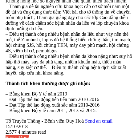
Không hỏng hóc do nguyên nhân chủ quan, thiếu trách nhiệm.
– Tham gia đề tài nghiên cứu khoa học: cấp cơ sở mỗi năm một
đề tài và ứng dụng thực tiễn; Viết bài cho tờ thông tin về chuyên
môn phụ trách; Tham gia giảng dạy cho các lớp Cao đẳng điều
dưỡng về cách chăm sóc bệnh nhân da liễu và lớp chuyên khoa
định hướng da liễu.
– Điều trị thành công nhiều bệnh nhân da liễu như: vảy nến thể
mủ, thể Zumbush, lupus đỏ hệ thống biến chứng thận, tim mạch,
hội chứng SJS, hội chứng TEN, mày đay phù mạch, hội chứng
4S, viêm bì cơ, pemphigus.
– Điều trị thành công nhiều bệnh nhân đa khoa nặng như: suy hô
hấp thở máy, suy đa phủ tạng, nhiểm khuẩn máu, thiếu máu
nặng, suy kiệt cơ thể. – Điều trị thành công bệnh dịch sốt xuất
huyết, cấp cứu nhi khoa nặng.
Thành tích khen thưởng được ghi nhận:
– Bằng khen Bộ Y tế năm 2019
– Đạt Tập thể lao động tiên tiến năm 2010-2016
– Đạt Tập thể lao động xuất sắc năm 2010-2016
– Bằng khen Bộ y tế năm 2011, 2013 và 2015.
Tổ Truyền Thông - Bệnh viện Quy Hoà
Send an email
15/10/2018
2.577
4 minutes read
Show More