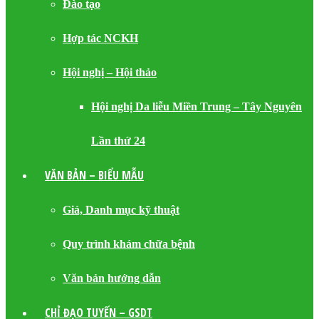
Đào tạo
Hợp tác NCKH
Hội nghị – Hội thảo
Hội nghị Da liễu Miền Trung – Tây Nguyên
Lần thứ 24
VĂN BẢN – BIỂU MẪU
Giá, Danh mục kỹ thuật
Quy trình khám chữa bệnh
Văn bản hướng dẫn
CHỈ ĐẠO TUYẾN – GSDT