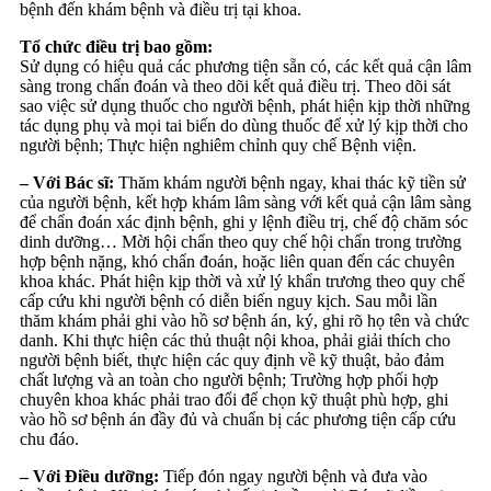
bệnh đến khám bệnh và điều trị tại khoa.
Tổ chức điều trị bao gồm:
Sử dụng có hiệu quả các phương tiện sẵn có, các kết quả cận lâm
sàng trong chẩn đoán và theo dõi kết quả điều trị. Theo dõi sát
sao việc sử dụng thuốc cho người bệnh, phát hiện kịp thời những
tác dụng phụ và mọi tai biến do dùng thuốc để xử lý kịp thời cho
người bệnh; Thực hiện nghiêm chỉnh quy chế Bệnh viện.
– Với Bác sĩ:
Thăm khám người bệnh ngay, khai thác kỹ tiền sử
của người bệnh, kết hợp khám lâm sàng với kết quả cận lâm sàng
để chẩn đoán xác định bệnh, ghi y lệnh điều trị, chế độ chăm sóc
dinh dưỡng… Mời hội chẩn theo quy chế hội chẩn trong trường
hợp bệnh nặng, khó chẩn đoán, hoặc liên quan đến các chuyên
khoa khác. Phát hiện kịp thời và xử lý khẩn trương theo quy chế
cấp cứu khi người bệnh có diễn biến nguy kịch. Sau mỗi lần
thăm khám phải ghi vào hồ sơ bệnh án, ký, ghi rõ họ tên và chức
danh. Khi thực hiện các thủ thuật nội khoa, phải giải thích cho
người bệnh biết, thực hiện các quy định về kỹ thuật, bảo đảm
chất lượng và an toàn cho người bệnh; Trường hợp phối hợp
chuyên khoa khác phải trao đổi để chọn kỹ thuật phù hợp, ghi
vào hồ sơ bệnh án đầy đủ và chuẩn bị các phương tiện cấp cứu
chu đáo.
– Với Điều dưỡng:
Tiếp đón ngay người bệnh và đưa vào