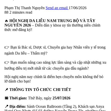
Phạm Thị Thanh Nguyên
Send an email
17/06/2026
88
2 minutes read
🔥
HỘI NGHỊ DA LIỄU NAM TRUNG BỘ VÀ TÂY
NGUYÊN 2026
– Diễn đàn y khoa uy tín thường niên chính
thức mở đăng ký!
👉 Bạn là Bác sĩ, Dược sĩ, Chuyên gia hay Nhân viên y tế trong
ngành Da liễu – Thẩm mỹ?
👉 Bạn muốn nâng cao năng lực lâm sàng và cập nhật những xu
hướng điều trị mới nhất từ các chuyên gia đầu ngành?
Hội nghị năm nay chính là điểm hẹn chuyên môn không thể bỏ
lỡ dành cho bạn!
📌
THÔNG TIN TỔ CHỨC CHI TIẾT
📅
Thời gian:
Thứ Bảy, ngày
25/07/2026
📍
Địa điểm:
Sảnh Ocean Ballroom (Tầng 2), Khách sạn Anya
Hotel Quy Nhơn
(Số 03 đường Nguyễn Trung Tín, phường Quy