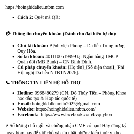
https://hoinghidalieu.ntbtn.com
Cách 2:
Quét mã QR:
💳
Thông tin chuyển khoản (Dành cho đại biểu tự do):
Chủ tài khoản:
Bệnh viện Phong – Da liễu Trung ương
Quy Hòa.
Số tài khoản:
4011100519999 tại Ngân hàng TMCP
Quân đội (MB Bank) – CN Bình Định.
Cú pháp chuyển khoản:
[Họ tên]_[Số điện thoại]_[Phí
Hội nghị Da liễu NTBTN2026].
📞
THÔNG TIN LIÊN HỆ HỖ TRỢ
Hotline:
0968480279 (CN. Đỗ Thủy Tiên – Phòng Khoa
học đào tạo & Hợp tác quốc tế)
Email:
hoinghidalieumttn2025@gmail.com
Website:
https://hoinghidalieu.ntbtn.com/
Facebook:
https://www.facebook.com/bvquyhoa
⚡ Số lượng chỗ ngồi và chứng nhận CME có hạn! Hãy đăng ký
ngay hôm nay để giữ chỗ và cập nhật những kiến thức y khoa