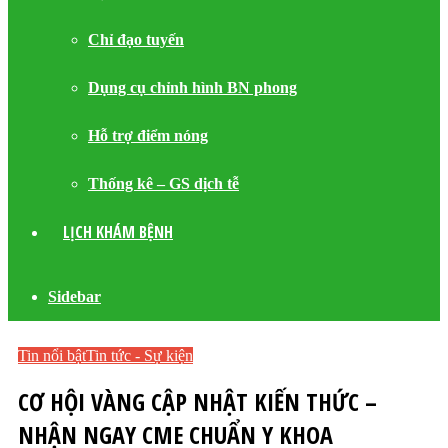
Chỉ đạo tuyến
Dụng cụ chỉnh hình BN phong
Hỗ trợ điểm nóng
Thống kê – GS dịch tễ
LỊCH KHÁM BỆNH
Sidebar
Tin nổi bật
Tin tức - Sự kiện
CƠ HỘI VÀNG CẬP NHẬT KIẾN THỨC –
NHẬN NGAY CME CHUẨN Y KHOA