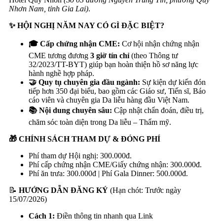
Nhơn Nam, tỉnh Gia Lai)
.
✨
HỘI NGHỊ NĂM NAY CÓ GÌ ĐẶC BIỆT?
🎓
Cấp chứng nhận CME:
Cơ hội nhận chứng nhận
CME tương đương
3 giờ tín chỉ
(theo Thông tư
32/2023/TT-BYT) giúp bạn hoàn thiện hồ sơ năng lực
hành nghề hợp pháp.
🤝 Quy tụ chuyên gia đầu ngành:
Sự kiện dự kiến đón
tiếp hơn 350 đại biểu, bao gồm các Giáo sư, Tiến sĩ, Báo
cáo viên và chuyên gia Da liễu hàng đầu Việt Nam.
📚
Nội dung chuyên sâu:
Cập nhật chẩn đoán, điều trị,
chăm sóc toàn diện trong Da liễu – Thẩm mỹ.
🎁
CHÍNH SÁCH THAM DỰ & ĐÓNG PHÍ
Phí tham dự Hội nghị: 300.000đ.
Phí cấp chứng nhận CME/Giấy chứng nhận: 300.000đ.
Phí ăn trưa: 300.000đ | Phí Gala Dinner: 500.000đ.
📝
HƯỚNG DẪN ĐĂNG KÝ
(Hạn chót: Trước ngày
15/07/2026)
Cách 1:
Điền thông tin nhanh qua Link