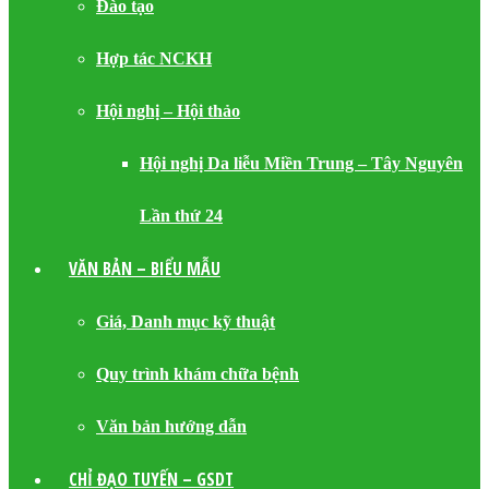
Đào tạo
Hợp tác NCKH
Hội nghị – Hội thảo
Hội nghị Da liễu Miền Trung – Tây Nguyên
Lần thứ 24
VĂN BẢN – BIỂU MẪU
Giá, Danh mục kỹ thuật
Quy trình khám chữa bệnh
Văn bản hướng dẫn
CHỈ ĐẠO TUYẾN – GSDT