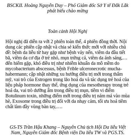
BSCKII. Hoàng Nguyên Duy – Phó Giám đốc Sở Y tế Đắk Lắk
phát biểu chào mừng
Toàn cảnh Hội Nghị
Hội nghị đã diễn ra với 2 phiên toàn thể, 4 phiên đồng thời. Nội
dung các phiên cập nhật và chia sẻ kiến thức mới với nhiều chủ
đề: bệnh da liễu từ hay gặp như bệnh vảy nến, viêm da đầu tiết
bã, viêm da cơ địa ở trẻ nhỏ, mụn trứng cá, viêm da ánh sáng,…
đến hiếm gặp, khó điều trị như nhiễm khuẩn da mô mềm do
mycobacterium abscessus, bệnh Frible ulceronecrotic mucha-
habermann; cập nhật những xu hướng điều trị mới trong thẩm
mỹ, vai trò của Estrogen trong lão hoá da và tác dụng trẻ hoá của
liệu pháp hormone thay thế, ứng dụng của mesotherapy trong trẻ
hoá da, vai trò dưỡng ẩm trong điều trị mụn, tiêm vi điểm
Botulinum toxin, những điểm mới trong điều trị nám má vào mùa
hè, Exosome trong điều trị đối với da nhạy cảm, tối ưu hoá tiêm
chất làm đầy vùng bàn tay,….
GS-TS Trần Hậu Khang – Nguyên Chủ tịch Hội Da liễu Việt
Nam, Nguyên Giám đốc Bệnh viện Da liễu TW và PGS.TS.