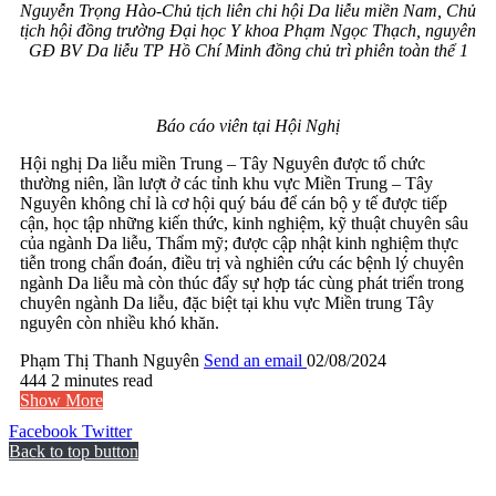
Nguyễn Trọng Hào-Chủ tịch liên chi hội Da liễu miền Nam, Chủ
tịch hội đồng trường Đại học Y khoa Phạm Ngọc Thạch, nguyên
GĐ BV Da liễu TP Hồ Chí Minh đồng chủ trì
phiên toàn thể 1
Báo cáo viên tại Hội Nghị
Hội nghị Da liễu miền Trung – Tây Nguyên được tổ chức
thường niên, lần lượt ở các tỉnh khu vực Miền Trung – Tây
Nguyên không chỉ là cơ hội quý báu để cán bộ y tế được tiếp
cận, học tập những kiến thức, kinh nghiệm, kỹ thuật chuyên sâu
của ngành Da liễu, Thẩm mỹ; được cập nhật kinh nghiệm thực
tiễn trong chẩn đoán, điều trị và nghiên cứu các bệnh lý chuyên
ngành Da liễu mà còn thúc đẩy sự hợp tác cùng phát triển trong
chuyên ngành Da liễu, đặc biệt tại khu vực Miền trung Tây
nguyên còn nhiều khó khăn.
Phạm Thị Thanh Nguyên
Send an email
02/08/2024
444
2 minutes read
Show More
Facebook
Twitter
Back to top button