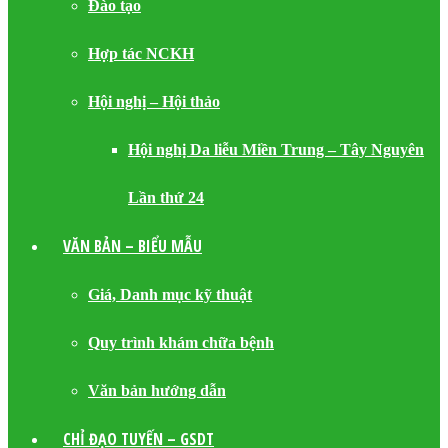
Đào tạo
Hợp tác NCKH
Hội nghị – Hội thảo
Hội nghị Da liễu Miền Trung – Tây Nguyên
Lần thứ 24
VĂN BẢN – BIỂU MẪU
Giá, Danh mục kỹ thuật
Quy trình khám chữa bệnh
Văn bản hướng dẫn
CHỈ ĐẠO TUYẾN – GSDT