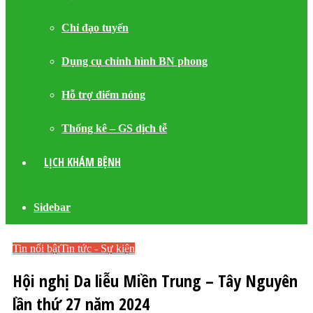
Chỉ đạo tuyến
Dụng cụ chỉnh hình BN phong
Hỗ trợ điểm nóng
Thống kê – GS dịch tễ
LỊCH KHÁM BỆNH
Sidebar
Tin nổi bật
Tin tức - Sự kiện
Hội nghị Da liễu Miền Trung – Tây Nguyên
lần thứ 27 năm 2024