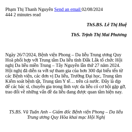
Phạm Thị Thanh Nguyên
Send an email
02/08/2024
444
2 minutes read
ThS.BS. Lê Thị Huệ
ThS. Trịnh Thị Mai Phương
Ngày 26/7/2024, Bệnh viện Phong – Da liễu Trung ương Quy
Hoà phối hợp với Trung tâm Da liễu tỉnh Đắk Lắk tổ chức Hội
nghị Da liễu miền Trung – Tây Nguyên lần thứ 27 năm 2024.
Hội nghị đã diễn ra với sự tham gia của hơn 300 đại biểu tến từ
các Bệnh viện, các đơn vị Da liễu, Trường Đại học, Trung tâm
Kiểm soát bệnh tật, Trung tâm Y tế… trên cả nước. Đây là dịp
để các bác sĩ, chuyên gia trong lĩnh vực da liễu có cơ hội gặp gỡ,
trao đổi về những vấn đề da liễu đang được quan tâm hiện nay.
TS.BS.
Vũ Tuấn Anh – Giám đốc Bệnh viện Phong – Da liễu
Trung ương Quy Hòa
khai mạc Hội Nghị