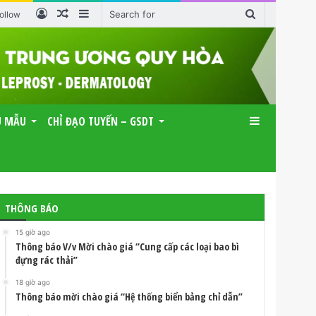
Log
Random
Sidebar
Search
ollow
In
Article
for
U MẪU
CHỈ ĐẠO TUYẾN – GSDT
Sidebar
THÔNG BÁO
15 giờ ago
Thông báo V/v Mời chào giá “Cung cấp các loại bao bì
đựng rác thải”
18 giờ ago
Thông báo mời chào giá “Hệ thống biển bảng chỉ dẫn”