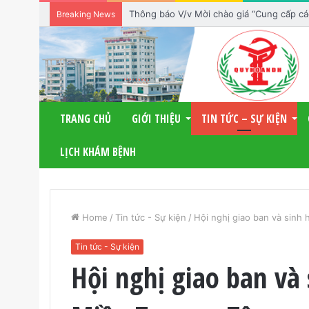
Thông báo V/v Mời chào giá “Cung cấp các 
Breaking News
TRANG CHỦ
GIỚI THIỆU
TIN TỨC – SỰ KIỆN
LỊCH KHÁM BỆNH
Home
/
Tin tức - Sự kiện
/
Hội nghị giao ban và sinh
Tin tức - Sự kiện
Hội nghị giao ban và