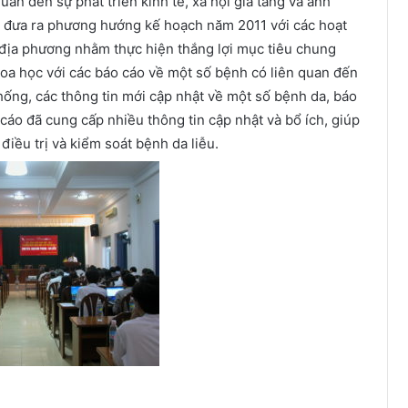
uan đến sự phát triển kinh tế, xã hội gia tăng và ảnh
 đưa ra phương hướng kế hoạch năm 2011 với các hoạt
g địa phương nhằm thực hiện thắng lợi mục tiêu chung
hoa học với các báo cáo về một số bệnh có liên quan đến
hống, các thông tin mới cập nhật về một số bệnh da, báo
áo đã cung cấp nhiều thông tin cập nhật và bổ ích, giúp
điều trị và kiểm soát bệnh da liễu.