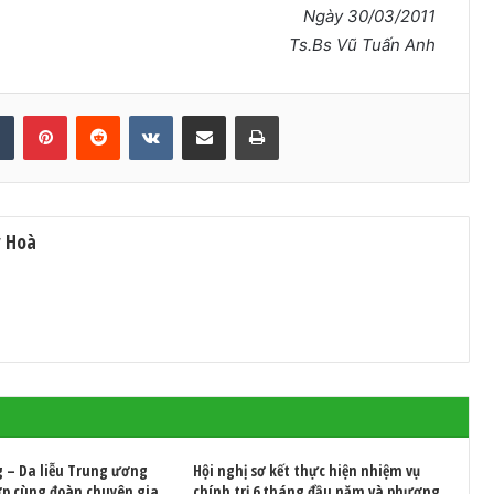
Ngày 30/03/2011
Ts.Bs Vũ Tuấn Anh
Tumblr
Pinterest
Reddit
VKontakte
Share via Email
Print
y Hoà
g – Da liễu Trung ương
Hội nghị sơ kết thực hiện nhiệm vụ
ợp cùng đoàn chuyên gia
chính trị 6 tháng đầu năm và phương