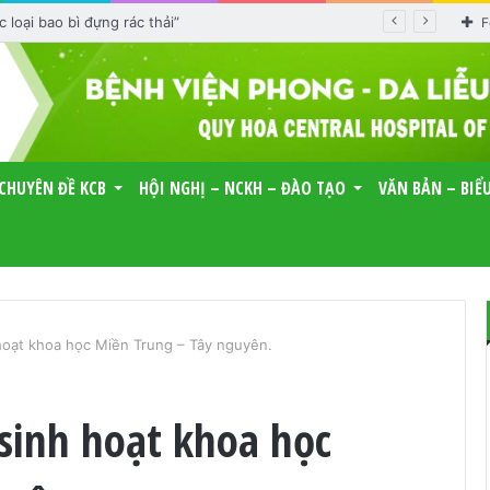
loại bao bì đựng rác thải”
F
CHUYÊN ĐỀ KCB
HỘI NGHỊ – NCKH – ĐÀO TẠO
VĂN BẢN – BIỂ
 hoạt khoa học Miền Trung – Tây nguyên.
 sinh hoạt khoa học