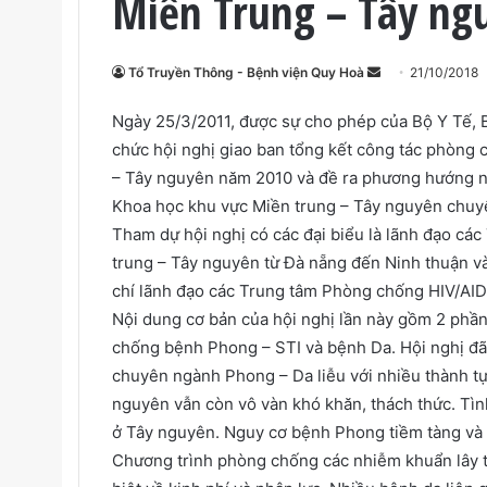
Miền Trung – Tây ng
Tổ Truyền Thông - Bệnh viện Quy Hoà
S
21/10/2018
e
Ngày 25/3/2011, được sự cho phép của Bộ Y Tế, 
n
chức hội nghị giao ban tổng kết công tác phòng
d
– Tây nguyên năm 2010 và đề ra phương hướng nh
a
n
Khoa học khu vực Miền trung – Tây nguyên chuyê
e
Tham dự hội nghị có các đại biểu là lãnh đạo các
m
trung – Tây nguyên từ Đà nẵng đến Ninh thuận v
a
chí lãnh đạo các Trung tâm Phòng chống HIV/AIDS
i
Nội dung cơ bản của hội nghị lần này gồm 2 phần
l
chống bệnh Phong – STI và bệnh Da. Hội nghị đã
chuyên ngành Phong – Da liễu với nhiều thành tự
nguyên vẫn còn vô vàn khó khăn, thách thức. Tìn
ở Tây nguyên. Nguy cơ bệnh Phong tiềm tàng và
Chương trình phòng chống các nhiễm khuẩn lây t