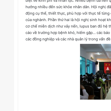
biệt về kinh phí và nhân lực. Nhiều bệnh da liên q
hưởng nhiều đến sức khỏe nhân dân. Hội nghị đã
động cụ thể, thiết thực, phù hợp với thực tế từn
của nghành. Phần thứ hai là hội nghị sinh hoạt k
cơ chế miễn dịch như vảy nến, lupus ban đỏ hệ t
cáo về trường hợp bệnh khó, hiếm gặp… các báo c
các đồng nghiệp và các nhà quản lý trong vấn đề 