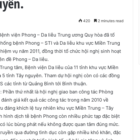
uyên.
420
2 minutes read
Bệnh viện Phong – Da liễu Trung ương Quy hòa đã tổ
 chống bệnh Phong – STI và Da liễu khu vực Miền Trung
iệm vụ năm 2011, đồng thời tổ chức hội nghị sinh hoạt
n đề Phong – Da liễu.
 Trung tâm, Bệnh viện Da liễu của 11 tỉnh khu vực Miền
à 5 tỉnh Tây nguyên. Tham dự hội nghị còn có các đồng
 các tỉnh từ Quảng Bình tới Bình thuận.
: Phần thứ nhất là hội nghị giao ban công tác Phòng
 đánh giá kết quả các công tác trong năm 2010 về
u đáng khích lệ tuy nhiên khu vực Miền Trung – Tây
h hình dịch tễ bệnh Phong còn nhiều phức tạp đặc biệt
 có lúc bùng phát nếu không được quan tâm đúng mức.
ruyền qua đường tình dục còn gặp nhiều khó khăn, đặc