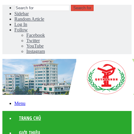
Search for
Sidebar
Random Article
Log In
Follow
Facebook
Twitter
YouTube
Instagram
Menu
TRANG CHỦ
GIỚI THIỆU