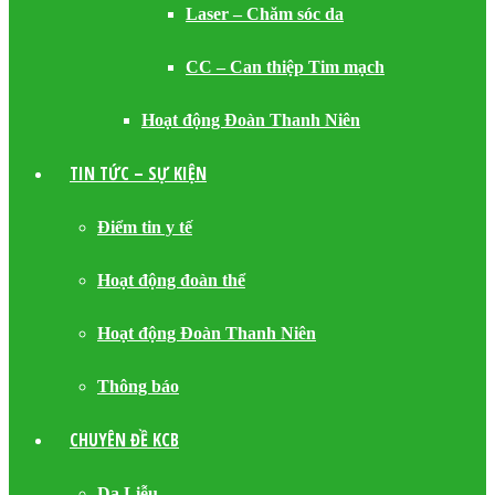
Laser – Chăm sóc da
CC – Can thiệp Tim mạch
Hoạt động Đoàn Thanh Niên
TIN TỨC – SỰ KIỆN
Điểm tin y tế
Hoạt động đoàn thể
Hoạt động Đoàn Thanh Niên
Thông báo
CHUYÊN ĐỀ KCB
Da Liễu