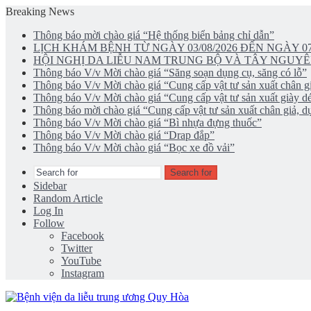
Breaking News
Thông báo mời chào giá “Hệ thống biển bảng chỉ dẫn”
LỊCH KHÁM BỆNH TỪ NGÀY 03/08/2026 ĐẾN NGÀY 07
HỘI NGHỊ DA LIỄU NAM TRUNG BỘ VÀ TÂY NGUYÊ
Thông báo V/v Mời chào giá “Săng soạn dụng cụ, săng có lỗ”
Thông báo V/v Mời chào giá “Cung cấp vật tư sản xuất chân gi
Thông báo V/v Mời chào giá “Cung cấp vật tư sản xuất giày d
Thông báo mời chào giá “Cung cấp vật tư sản xuất chân giả, dụ
Thông báo V/v Mời chào giá “Bì nhựa đựng thuốc”
Thông báo V/v Mời chào giá “Drap đắp”
Thông báo V/v Mời chào giá “Bọc xe đồ vải”
Search for
Sidebar
Random Article
Log In
Follow
Facebook
Twitter
YouTube
Instagram