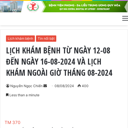
Lịch khám bệnh
Tin nổi bật
LỊCH KHÁM BỆNH TỪ NGÀY 12-08
ĐẾN NGÀY 16-08-2024 VÀ LỊCH
KHÁM NGOÀI GIỜ THÁNG 08-2024
Nguyễn Ngọc Chiến
S
08/08/2024
400
e
Less than a minute
n
d
a
n
TM 370
e