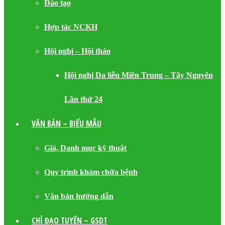
Đào tạo
Hợp tác NCKH
Hội nghị – Hội thảo
Hội nghị Da liễu Miền Trung – Tây Nguyên
Lần thứ 24
VĂN BẢN – BIỂU MẪU
Giá, Danh mục kỹ thuật
Quy trình khám chữa bệnh
Văn bản hướng dẫn
CHỈ ĐẠO TUYẾN – GSDT