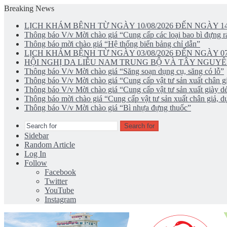
Breaking News
LỊCH KHÁM BỆNH TỪ NGÀY 10/08/2026 ĐẾN NGÀY 14
Thông báo V/v Mời chào giá “Cung cấp các loại bao bì đựng rá
Thông báo mời chào giá “Hệ thống biển bảng chỉ dẫn”
LỊCH KHÁM BỆNH TỪ NGÀY 03/08/2026 ĐẾN NGÀY 07
HỘI NGHỊ DA LIỄU NAM TRUNG BỘ VÀ TÂY NGUYÊ
Thông báo V/v Mời chào giá “Săng soạn dụng cụ, săng có lỗ”
Thông báo V/v Mời chào giá “Cung cấp vật tư sản xuất chân gi
Thông báo V/v Mời chào giá “Cung cấp vật tư sản xuất giày d
Thông báo mời chào giá “Cung cấp vật tư sản xuất chân giả, dụ
Thông báo V/v Mời chào giá “Bì nhựa đựng thuốc”
Search for
Sidebar
Random Article
Log In
Follow
Facebook
Twitter
YouTube
Instagram