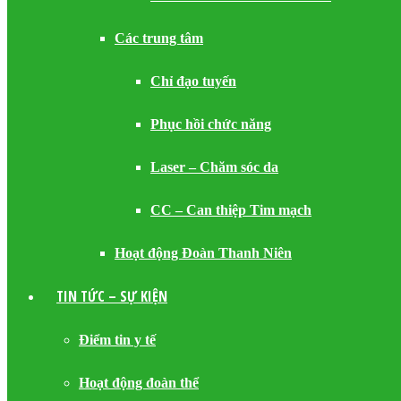
Các trung tâm
Chỉ đạo tuyến
Phục hồi chức năng
Laser – Chăm sóc da
CC – Can thiệp Tim mạch
Hoạt động Đoàn Thanh Niên
TIN TỨC – SỰ KIỆN
Điểm tin y tế
Hoạt động đoàn thể