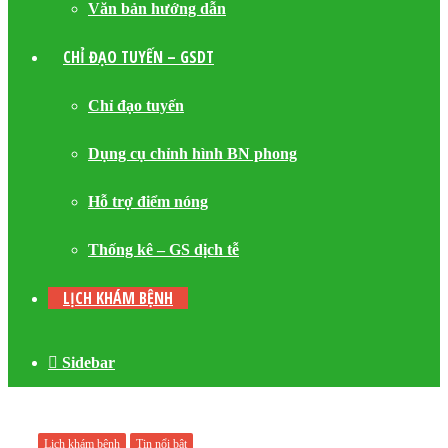
Văn bản hướng dẫn
CHỈ ĐẠO TUYẾN – GSDT
Chỉ đạo tuyến
Dụng cụ chỉnh hình BN phong
Hỗ trợ điểm nóng
Thống kê – GS dịch tễ
LỊCH KHÁM BỆNH
Sidebar
Lịch khám bệnh
Tin nổi bật