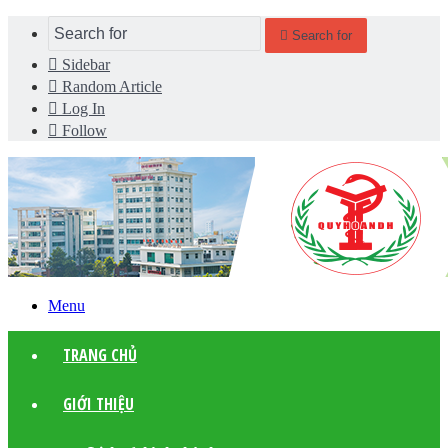
Search for
Sidebar
Random Article
Log In
Follow
Menu
TRANG CHỦ
GIỚI THIỆU