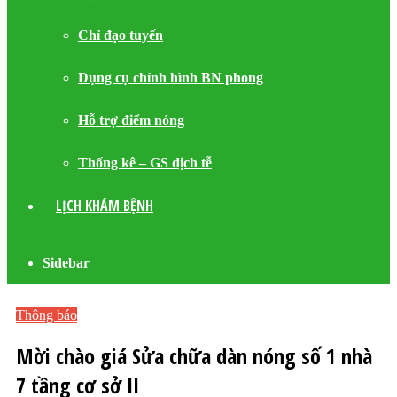
Chỉ đạo tuyến
Dụng cụ chỉnh hình BN phong
Hỗ trợ điểm nóng
Thống kê – GS dịch tễ
LỊCH KHÁM BỆNH
Sidebar
Thông báo
Mời chào giá Sửa chữa dàn nóng số 1 nhà
7 tầng cơ sở II