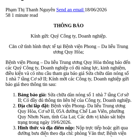
Phạm Thị Thanh Nguyên
Send an email
18/06/2026
58
1 minute read
THÔNG BÁO
Kính gửi: Quý Công ty, Doanh nghiệp.
Căn cứ tình hình thực tế tại Bệnh viện Phong – Da liễu Trung
ương Quy Hòa;
Bệnh viện Phong – Da liễu Trung ương Quy Hòa thông báo đến
các Quý Công ty, Doanh nghiệp có đủ năng lực, kinh nghiệm,
điều kiện và có nhu cầu tham gia báo giá Sửa chữa dàn nóng số
1 nhà 7 tầng Cơ sở II; Kính mời các Công ty, Doanh nghiệp gửi
báo giá theo thông tin sau:
Bảng báo giá:
Sửa chữa dàn nóng số 1 nhà 7 tầng Cơ sở
II; Có đầy đủ thông tin liên hệ của Công ty, Doanh nghiệp.
Địa chỉ lắp đặt:
Bệnh viện Phong- Da liễu Trung ương
Quy Hòa, Cơ sở II, 05A đường Chế Lan Viên, phường
Quy Nhơn Nam, tỉnh Gia Lai; Các đơn vị khảo sát hiện
trạng trong ngày 19/6/2026.
Hình thức và địa điểm nộp:
Nộp trực tiếp hoặc gửi qua
đường bưu điện theo địa chỉ: phòng Văn thư; Bệnh viện