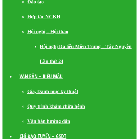
Đào tạo
Hợp tác NCKH
Hội nghị – Hội thảo
Hội nghị Da liễu Miền Trung – Tây Nguyên
Lần thứ 24
VĂN BẢN – BIỂU MẪU
Giá, Danh mục kỹ thuật
Quy trình khám chữa bệnh
Văn bản hướng dẫn
CHỈ ĐẠO TUYẾN – GSDT