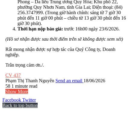
Phong – Da liễu Trung ương Quy Hòa; Khu phố 22,
phường Quy Nhơn Nam, tỉnh Gia Lai; Điện thoại: (84)
256.3747999. (Trong giờ hành chính: sáng từ 7 giờ 30
phút đến 11 giờ 00 phút – chiều từ 13 giờ 30 phút đến 16
giờ 30 phút).
Thời hạn nộp báo giá:
trước 16h00 ngày 23/6/2026.
(Hồ sơ nhận được sau thời điểm trên sẽ không được xem xét)
Rất mong nhận được sự hợp tác của Quý Công ty, Doanh
nghiệp.
Trân trọng cảm ơn./.
CV 437
Phạm Thị Thanh Nguyên
Send an email
18/06/2026
58
1 minute read
Show More
Facebook
Twitter
Back to top button