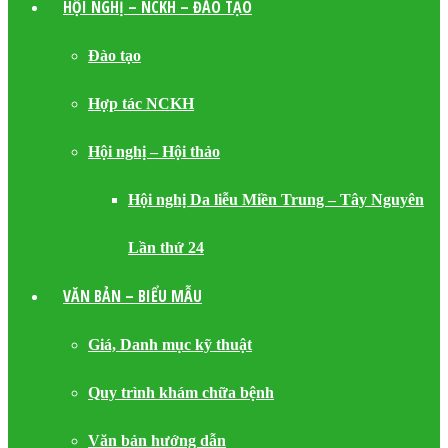
HỘI NGHỊ – NCKH – ĐÀO TẠO
Đào tạo
Hợp tác NCKH
Hội nghị – Hội thảo
Hội nghị Da liễu Miền Trung – Tây Nguyên
Lần thứ 24
VĂN BẢN – BIỂU MẪU
Giá, Danh mục kỹ thuật
Quy trình khám chữa bệnh
Văn bản hướng dẫn