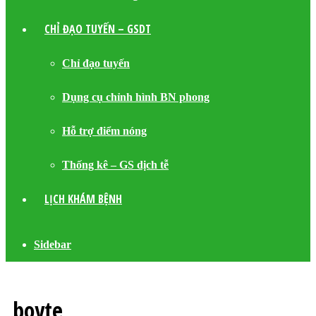
CHỈ ĐẠO TUYẾN – GSDT
Chỉ đạo tuyến
Dụng cụ chỉnh hình BN phong
Hỗ trợ điểm nóng
Thống kê – GS dịch tễ
LỊCH KHÁM BỆNH
Sidebar
boyte