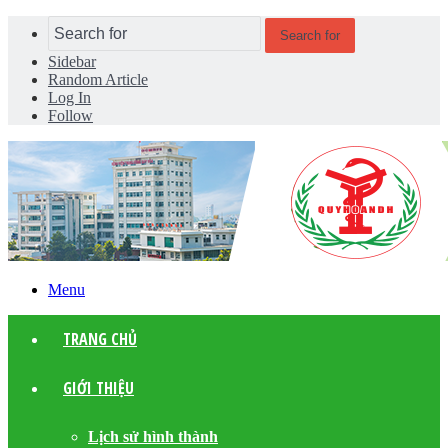
Search for
Sidebar
Random Article
Log In
Follow
Menu
TRANG CHỦ
GIỚI THIỆU
Lịch sử hình thành