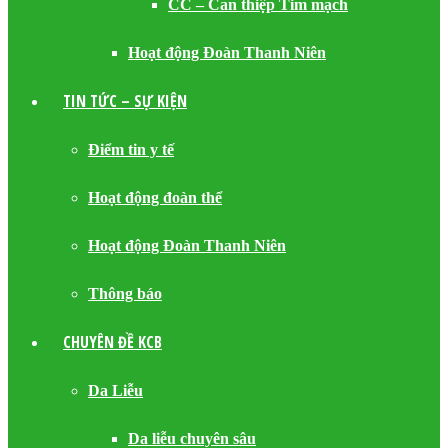
CC – Can thiệp Tim mạch
Hoạt động Đoàn Thanh Niên
TIN TỨC – SỰ KIỆN
Điểm tin y tế
Hoạt động đoàn thể
Hoạt động Đoàn Thanh Niên
Thông báo
CHUYÊN ĐỀ KCB
Da Liễu
Da liễu chuyên sâu