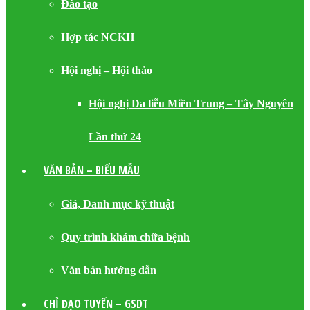
Đào tạo
Hợp tác NCKH
Hội nghị – Hội thảo
Hội nghị Da liễu Miền Trung – Tây Nguyên
Lần thứ 24
VĂN BẢN – BIỂU MẪU
Giá, Danh mục kỹ thuật
Quy trình khám chữa bệnh
Văn bản hướng dẫn
CHỈ ĐẠO TUYẾN – GSDT