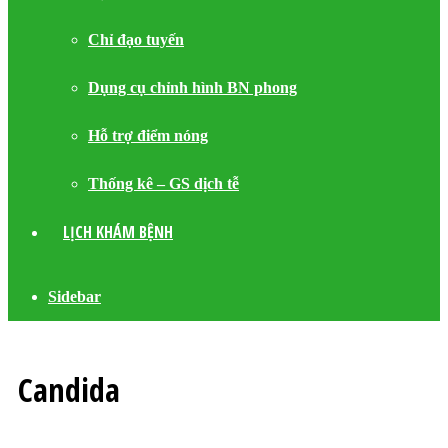
Chỉ đạo tuyến
Dụng cụ chỉnh hình BN phong
Hỗ trợ điểm nóng
Thống kê – GS dịch tễ
LỊCH KHÁM BỆNH
Sidebar
Candida