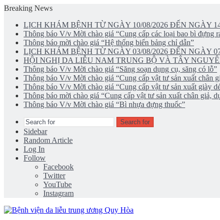
Breaking News
LỊCH KHÁM BỆNH TỪ NGÀY 10/08/2026 ĐẾN NGÀY 14
Thông báo V/v Mời chào giá “Cung cấp các loại bao bì đựng rá
Thông báo mời chào giá “Hệ thống biển bảng chỉ dẫn”
LỊCH KHÁM BỆNH TỪ NGÀY 03/08/2026 ĐẾN NGÀY 07
HỘI NGHỊ DA LIỄU NAM TRUNG BỘ VÀ TÂY NGUYÊ
Thông báo V/v Mời chào giá “Săng soạn dụng cụ, săng có lỗ”
Thông báo V/v Mời chào giá “Cung cấp vật tư sản xuất chân gi
Thông báo V/v Mời chào giá “Cung cấp vật tư sản xuất giày d
Thông báo mời chào giá “Cung cấp vật tư sản xuất chân giả, dụ
Thông báo V/v Mời chào giá “Bì nhựa đựng thuốc”
Search for
Sidebar
Random Article
Log In
Follow
Facebook
Twitter
YouTube
Instagram