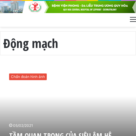
Động mạch
T
Ầ
Chẩn đoán hình ảnh
M
Q
U
A
N
T
R
Ọ
05/02/2021
N
TẦM QUAN TRỌNG CỦA SIÊU ÂM HỆ