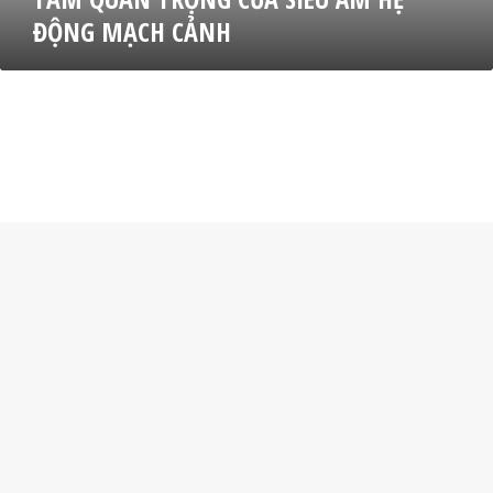
G
ĐỘNG MẠCH CẢNH
C
Ủ
A
S
I
Ê
U
Â
M
H
Ệ
Đ
Ộ
N
G
M
Ạ
C
H
C
Ả