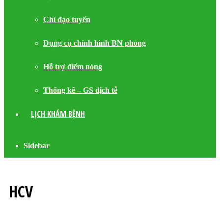
Chỉ đạo tuyến
Dụng cụ chỉnh hình BN phong
Hỗ trợ điểm nóng
Thống kê – GS dịch tễ
LỊCH KHÁM BỆNH
Sidebar
HCV