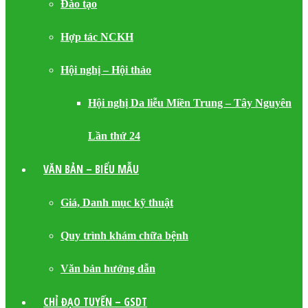
Đào tạo
Hợp tác NCKH
Hội nghị – Hội thảo
Hội nghị Da liễu Miền Trung – Tây Nguyên
Lần thứ 24
VĂN BẢN – BIỂU MẪU
Giá, Danh mục kỹ thuật
Quy trình khám chữa bệnh
Văn bản hướng dẫn
CHỈ ĐẠO TUYẾN – GSDT