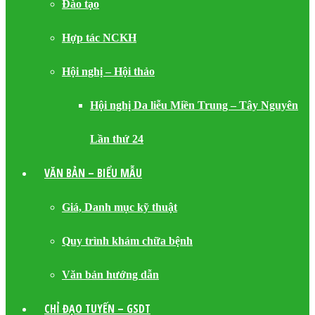
Đào tạo
Hợp tác NCKH
Hội nghị – Hội thảo
Hội nghị Da liễu Miền Trung – Tây Nguyên
Lần thứ 24
VĂN BẢN – BIỂU MẪU
Giá, Danh mục kỹ thuật
Quy trình khám chữa bệnh
Văn bản hướng dẫn
CHỈ ĐẠO TUYẾN – GSDT