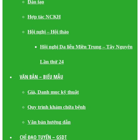
Đào tạo
Hợp tác NCKH
Hội nghị – Hội thảo
Hội nghị Da liễu Miền Trung – Tây Nguyên
Lần thứ 24
VĂN BẢN – BIỂU MẪU
Giá, Danh mục kỹ thuật
Quy trình khám chữa bệnh
Văn bản hướng dẫn
CHỈ ĐẠO TUYẾN – GSDT