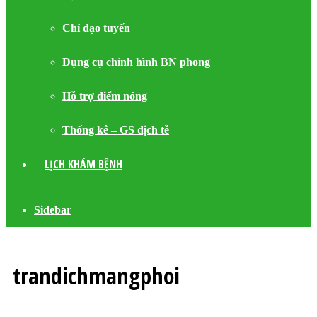
Chỉ đạo tuyến
Dụng cụ chỉnh hình BN phong
Hỗ trợ điểm nóng
Thống kê – GS dịch tễ
LỊCH KHÁM BỆNH
Sidebar
trandichmangphoi