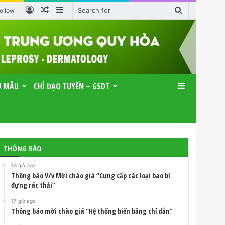
Log
Random
Sidebar
Search
ollow
In
Article
for
U MẪU
CHỈ ĐẠO TUYẾN – GSDT
Sidebar
THÔNG BÁO
13 giờ ago
Thông báo V/v Mời chào giá “Cung cấp các loại bao bì
đựng rác thải”
17 giờ ago
Thông báo mời chào giá “Hệ thống biển bảng chỉ dẫn”