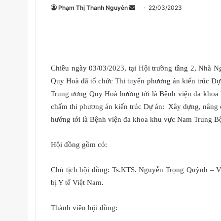
Phạm Thị Thanh Nguyên
S
22/03/2023
e
n
d
a
n
Chiều ngày 03/03/2023, tại Hội trường tầng 2, Nhà 
e
Quy Hoà đã tổ chức Thi tuyển phương án kiến trúc Dự
m
Trung ương Quy Hoà hướng tới là Bệnh viện đa khoa 
a
chấm thi phương án kiến trúc Dự án: Xây dựng, nâng 
i
hướng tới là Bệnh viện đa khoa khu vực Nam Trung B
l
Hội đồng gồm có:
Chủ tịch hội đồng: Ts.KTS. Nguyễn Trọng Quỳnh – Viện 
bị Y tế Việt Nam.
Thành viên hội đồng: