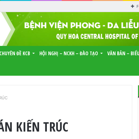
F
CHUYÊN ĐỀ KCB
HỘI NGHỊ – NCKH – ĐÀO TẠO
VĂN BẢN – BIỂ
TRÚC
ÁN KIẾN TRÚC