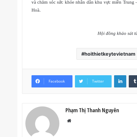
và chăm sóc sức khỏe nhân dân khu vực miền Trung 
Hoà.
Hội đồng khảo sát từ
hoithietkeytevietnam
LinkedIn
Facebook
Twitter
Phạm Thị Thanh Nguyên
W
e
b