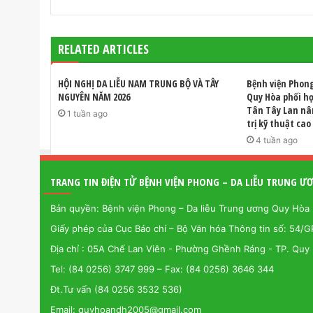
s
i
t
RELATED ARTICLES
e
HỘI NGHỊ DA LIỄU NAM TRUNG BỘ VÀ TÂY
Bệnh viện Phon
NGUYÊN NĂM 2026
Quy Hòa phối h
Tân Tây Lan nâ
1 tuần ago
trị kỹ thuật ca
4 tuần ago
TRANG TIN ĐIỆN TỬ BỆNH VIỆN PHONG – DA LIỄU TRUNG 
Bản quyền: Bệnh viện Phong – Da liễu Trung ương Quy Hòa
Giấy phép của Cục Báo chí – Bộ Văn hóa Thông tin số: 54/
Địa chỉ : 05A Chế Lan Viên - Phường Ghềnh Ráng - TP. Quy 
Tel: (84 0256) 3747 999 – Fax: (84 0256) 3646 344
Đt.Tư vấn (84 0256 3532 536)
Email: quyhoandh2005@gmail.com