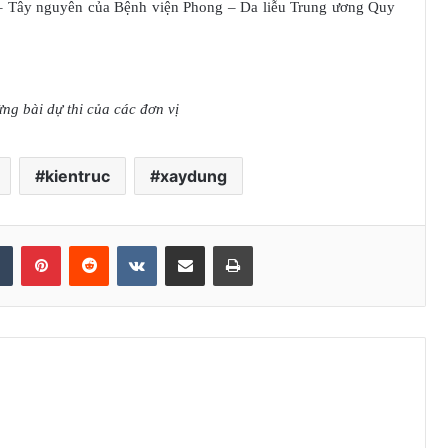
– Tây nguyên của Bệnh viện Phong – Da liễu Trung ương Quy
ng bài dự thi của các đơn vị
kientruc
xaydung
Tumblr
Pinterest
Reddit
VKontakte
Share via Email
Print