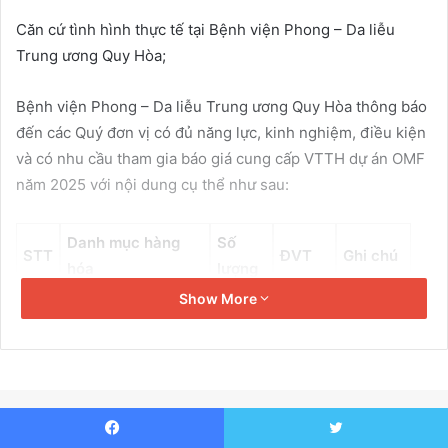
a
Căn cứ tình hình thực tế tại Bệnh viện Phong – Da liễu
i
l
Trung ương Quy Hòa;
Bệnh viện Phong – Da liễu Trung ương Quy Hòa thông báo
đến các Quý đơn vị có đủ năng lực, kinh nghiệm, điều kiện
và có nhu cầu tham gia báo giá cung cấp VTTH dự án OMF
năm 2025 với nội dung cụ thể như sau:
Danh mục hàng
Số
STT
ĐVT
Ghi chú
hóa
lượng
Show More
Găng tay phẫu
1
400
Hộp
thuật các cỡ
2
Kim gây tê đám rối
20
Cây
Cách thức tiếp nhận báo giá: