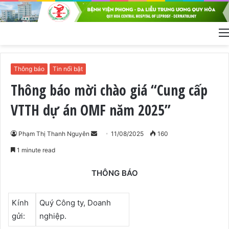
Thông báo
Tin nổi bật
Thông báo mời chào giá “Cung cấp
VTTH dự án OMF năm 2025”
Phạm Thị Thanh Nguyên
S
11/08/2025
160
e
1 minute read
n
d
THÔNG BÁO
a
n
Kính
Quý Công ty, Doanh
e
gửi:
nghiệp.
m