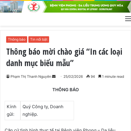
Thông báo
Tin nổi bật
Thông báo mời chào giá “In các loại
danh mục biểu mẫu”
Phạm Thị Thanh Nguyên
S
25/02/2026
94
1 minute read
e
THÔNG BÁO
n
d
a
Kính
Quý Công ty, Doanh
n
gửi:
nghiệp.
e
m
Căn cứ tình hình thực tế tại Bệnh viện Phong – Da liễu