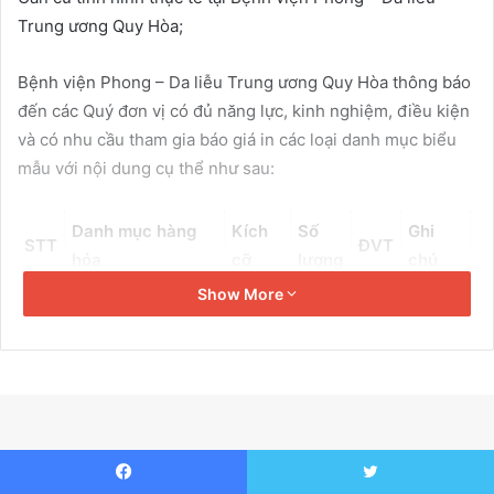
a
Trung ương Quy Hòa;
i
l
Bệnh viện Phong – Da liễu Trung ương Quy Hòa thông báo
đến các Quý đơn vị có đủ năng lực, kinh nghiệm, điều kiện
và có nhu cầu tham gia báo giá in các loại danh mục biểu
mẫu với nội dung cụ thể như sau:
Danh mục hàng
Kích
Số
Ghi
STT
ĐVT
hóa
cỡ
lượng
chú
Show More
Theo
1
Giấy hẹn khám lại
2.000
Tờ
mẫu
Bì đựng phim
Theo
2
2.000
Cái
(22×27)cm
mẫu
Theo
3
Gáy bệnh án
5.000
Cái
mẫu