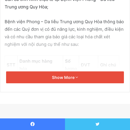
a
Trung ương Quy Hòa;
i
l
Bệnh viện Phong – Da liễu Trung ương Quy Hòa thông báo
đến các Quý đơn vị có đủ năng lực, kinh nghiệm, điều kiện
và có nhu cầu tham gia báo giá các loại hóa chất xét
nghiệm với nội dung cụ thể như sau:
Danh mục hàng
Số
STT
ĐVT
Ghi chú
hóa
lượng
Show More
1
iFlash – CA 72- 4
03
Hộp
2
CA 72- 4 Control
03
Hộp
Cách thức tiếp nhận báo giá:
– Nhận trực tiếp: