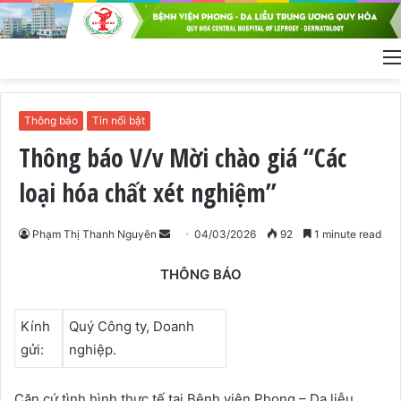
Thông báo
Tin nổi bật
Thông báo V/v Mời chào giá “Các
loại hóa chất xét nghiệm”
Phạm Thị Thanh Nguyên
S
04/03/2026
92
1 minute read
e
THÔNG BÁO
n
d
a
Kính
Quý Công ty, Doanh
n
gửi:
nghiệp.
e
m
Căn cứ tình hình thực tế tại Bệnh viện Phong – Da liễu