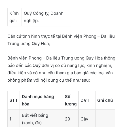
n
e
Kính
Quý Công ty, Doanh
m
gửi:
nghiệp.
a
i
l
Căn cứ tình hình thực tế tại Bệnh viện Phong – Da liễu
Trung ương Quy Hòa;
Bệnh viện Phong – Da liễu Trung ương Quy Hòa thông
báo đến các Quý đơn vị có đủ năng lực, kinh nghiệm,
điều kiện và có nhu cầu tham gia báo giá các loại văn
phòng phẩm với nội dung cụ thể như sau:
Danh mục hàng
Số
STT
ĐVT
Ghi chú
hóa
lượng
Bút viết bảng
1
29
Cây
(xanh, đỏ)