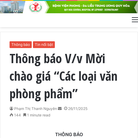
Thông báo
Tin nổi bật
Thông báo V/v Mời
chào giá “Các loại văn
phòng phẩm”
Phạm Thị Thanh Nguyên
S
26/11/2025
144
1 minute read
e
n
d
THÔNG BÁO
a