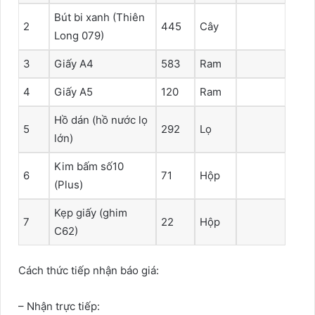
Bút bi xanh (Thiên
2
445
Cây
Long 079)
3
Giấy A4
583
Ram
4
Giấy A5
120
Ram
Hồ dán (hồ nước lọ
5
292
Lọ
lớn)
Kim bấm số10
6
71
Hộp
(Plus)
Kẹp giấy (ghim
7
22
Hộp
C62)
Cách thức tiếp nhận báo giá:
– Nhận trực tiếp: