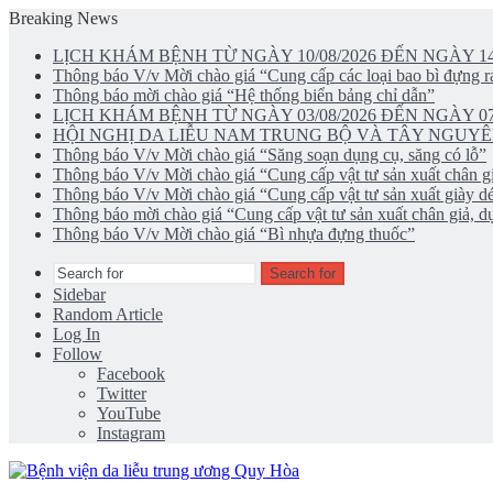
Breaking News
LỊCH KHÁM BỆNH TỪ NGÀY 10/08/2026 ĐẾN NGÀY 14
Thông báo V/v Mời chào giá “Cung cấp các loại bao bì đựng rá
Thông báo mời chào giá “Hệ thống biển bảng chỉ dẫn”
LỊCH KHÁM BỆNH TỪ NGÀY 03/08/2026 ĐẾN NGÀY 07
HỘI NGHỊ DA LIỄU NAM TRUNG BỘ VÀ TÂY NGUYÊ
Thông báo V/v Mời chào giá “Săng soạn dụng cụ, săng có lỗ”
Thông báo V/v Mời chào giá “Cung cấp vật tư sản xuất chân gi
Thông báo V/v Mời chào giá “Cung cấp vật tư sản xuất giày d
Thông báo mời chào giá “Cung cấp vật tư sản xuất chân giả, dụ
Thông báo V/v Mời chào giá “Bì nhựa đựng thuốc”
Search for
Sidebar
Random Article
Log In
Follow
Facebook
Twitter
YouTube
Instagram