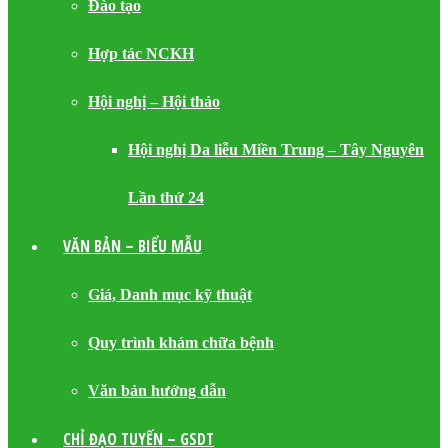
Đào tạo
Hợp tác NCKH
Hội nghị – Hội thảo
Hội nghị Da liễu Miền Trung – Tây Nguyên
Lần thứ 24
VĂN BẢN – BIỂU MẪU
Giá, Danh mục kỹ thuật
Quy trình khám chữa bệnh
Văn bản hướng dẫn
CHỈ ĐẠO TUYẾN – GSDT