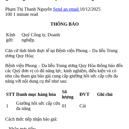
Phạm Thị Thanh Nguyên
Send an email
10/12/2025
100
1 minute read
THÔNG BÁO
Kính
Quý Công ty, Doanh
gửi:
nghiệp.
Căn cứ tình hình thực tế tại Bệnh viện Phong – Da liễu Trung
ương Quy Hòa;
Bệnh viện Phong – Da liễu Trung ương Quy Hòa thông báo đến
các Quý đơn vị có đủ năng lực, kinh nghiệm, điều kiện và có
nhu cầu tham gia báo giá cung cấp giường hồi sức cấp cứu đa
năng với nội dung cụ thể như sau:
Số
STT
Danh mục hàng hóa
ĐVT
Ghi chú
lượng
Giường hồi sức cấp cứu
1
01
Cái
đa năng
Cách thức tiếp nhận báo giá:
– Nhận trực tiếp: