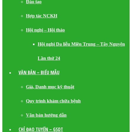
Đào tạo
Hợp tác NCKH
Hội nghị – Hội thảo
Hội nghị Da liễu Miền Trung – Tây Nguyên
Lần thứ 24
VĂN BẢN – BIỂU MẪU
Giá, Danh mục kỹ thuật
Quy trình khám chữa bệnh
Văn bản hướng dẫn
CHỈ ĐẠO TUYẾN – GSDT