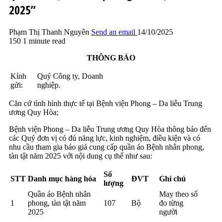
2025”
Phạm Thị Thanh Nguyên
Send an email
14/10/2025
150
1 minute read
THÔNG BÁO
Kính
Quý Công ty, Doanh
gửi:
nghiệp.
Căn cứ tình hình thực tế tại Bệnh viện Phong – Da liễu Trung
ương Quy Hòa;
Bệnh viện Phong – Da liễu Trung ương Quy Hòa thông báo đến
các Quý đơn vị có đủ năng lực, kinh nghiệm, điều kiện và có
nhu cầu tham gia báo giá cung cấp quần áo Bệnh nhân phong,
tàn tật năm 2025 với nội dung cụ thể như sau:
Số
STT
Danh mục hàng hóa
ĐVT
Ghi chú
lượng
Quần áo Bệnh nhân
May theo số
1
phong, tàn tật năm
107
Bộ
đo từng
2025
người