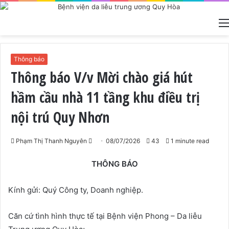
Thông báo
Thông báo V/v Mời chào giá hút
hầm cầu nhà 11 tầng khu điều trị
nội trú Quy Nhơn
Phạm Thị Thanh Nguyên
S
08/07/2026
43
1 minute read
e
THÔNG BÁO
n
d
Kính gửi: Quý Công ty, Doanh nghiệp.
a
n
e
Căn cứ tình hình thực tế tại Bệnh viện Phong – Da liễu
m