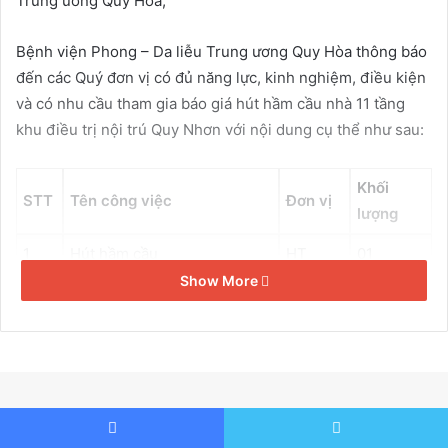
Trung ương Quy Hòa;
a
i
Bệnh viện Phong – Da liễu Trung ương Quy Hòa thông báo
l
đến các Quý đơn vị có đủ năng lực, kinh nghiệm, điều kiện
và có nhu cầu tham gia báo giá hút hầm cầu nhà 11 tầng
khu điều trị nội trú Quy Nhơn với nội dung cụ thể như sau:
Khối
STT
Tên công việc
Đơn vị
lượng
1
Hút hầm cầu
HT
01
Show More
– Hình thức và địa điểm nộp: Nộp bản giấy tại phòng Văn
thư Bệnh viện; Địa chỉ: Khu phố 22, Phường Quy Nhơn
Nam, tỉnh Gia Lai; Số điện thoại: (84) 256.3747999 (Trong
giờ hành chính).
– Thời hạn tiếp nhận báo giá: Trong vòng 05 ngày kể từ