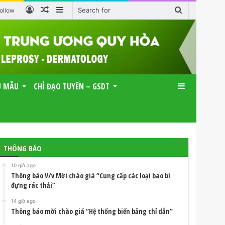
Log
Random
Sidebar
Search
ollow
In
Article
for
U MẪU
CHỈ ĐẠO TUYẾN – GSDT
Sidebar
THÔNG BÁO
10 giờ ago
Thông báo V/v Mời chào giá “Cung cấp các loại bao bì
đựng rác thải”
14 giờ ago
Thông báo mời chào giá “Hệ thống biển bảng chỉ dẫn”