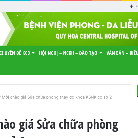
F
CHUYÊN ĐỀ KCB
HỘI NGHỊ – NCKH – ĐÀO TẠO
VĂN BẢN – BIỂ
 Mời chào giá Sửa chữa phòng thay đồ khoa KSNK cơ sở 2
hào giá Sửa chữa phòng