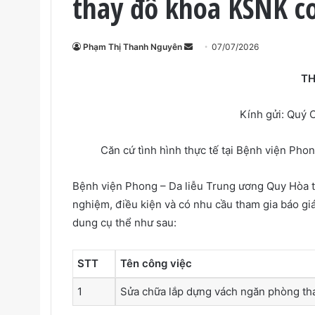
thay đồ khoa KSNK cơ
Phạm Thị Thanh Nguyên
S
07/07/2026
e
TH
n
d
Kính gửi: Quý 
a
n
e
Căn cứ tình hình thực tế tại Bệnh viện Phong
m
a
Bệnh viện Phong – Da liễu Trung ương Quy Hòa t
i
nghiệm, điều kiện và có nhu cầu tham gia báo gi
l
dung cụ thể như sau:
STT
Tên công việc
1
Sửa chữa lắp dựng vách ngăn phòng th