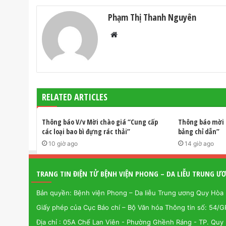
Phạm Thị Thanh Nguyên
W
e
b
s
i
t
RELATED ARTICLES
e
Thông báo V/v Mời chào giá “Cung cấp
Thông báo mời 
các loại bao bì đựng rác thải”
bảng chỉ dẫn”
10 giờ ago
14 giờ ago
TRANG TIN ĐIỆN TỬ BỆNH VIỆN PHONG – DA LIỄU TRUNG 
Bản quyền: Bệnh viện Phong – Da liễu Trung ương Quy Hòa
Giấy phép của Cục Báo chí – Bộ Văn hóa Thông tin số: 54/
Địa chỉ : 05A Chế Lan Viên - Phường Ghềnh Ráng - TP. Quy 