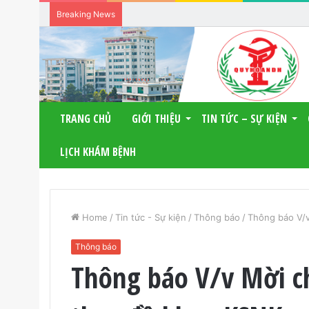
Breaking News
TRANG CHỦ
GIỚI THIỆU
TIN TỨC – SỰ KIỆN
LỊCH KHÁM BỆNH
Home
/
Tin tức - Sự kiện
/
Thông báo
/
Thông báo V/v
Thông báo
Thông báo V/v Mời c