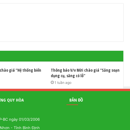
chào giá “Hệ thống biển
Thông báo V/v Mời chào giá “Săng soạn
dụng cụ, săng có lỗ”
1 tuần ago
ƯƠNG QUY HÒA
BẢN ĐỒ
GP-BC ngày 01/03/2006
Nhơn - Tỉnh Bình Định