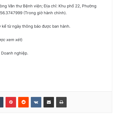
hòng Văn thư Bệnh viện; Địa chỉ: Khu phố 22, Phường
 256.3747999 (Trong giờ hành chính).
y kể từ ngày thông báo được ban hành.
ược xem xét
)
, Doanh nghiệp.
Tumblr
Pinterest
Reddit
VKontakte
Share via Email
Print