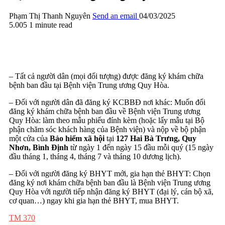
Phạm Thị Thanh Nguyên
Send an email
04/03/2025
5.005
1 minute read
– Tất cả người dân (mọi đối tượng) được đăng ký khám chữa
bệnh ban đầu tại Bệnh viện Trung ương Quy Hòa.
– Đối với người dân đã đăng ký KCBBĐ nơi khác: Muốn đổi
đăng ký khám chữa bệnh ban đầu về Bệnh viện Trung ương
Quy Hòa: làm theo mẫu phiếu đính kèm (hoặc lấy mẫu tại Bộ
phận chăm sóc khách hàng của Bệnh viện) và nộp về bộ phận
một cửa của
Bảo hiểm xã hội
tại
127 Hai Bà Trưng, Quy
Nhơn, Bình Định
từ ngày 1 đến ngày 15 đầu mỗi quý (15 ngày
đầu tháng 1, tháng 4, tháng 7 và tháng 10 dương lịch).
– Đối với người đăng ký BHYT mới, gia hạn thẻ BHYT: Chọn
đăng ký nơi khám chữa bệnh ban đầu là Bệnh viện Trung ương
Quy Hòa với người tiếp nhận đăng ký BHYT (đại lý, cán bộ xã,
cơ quan…) ngay khi gia hạn thẻ BHYT, mua BHYT.
TM 370