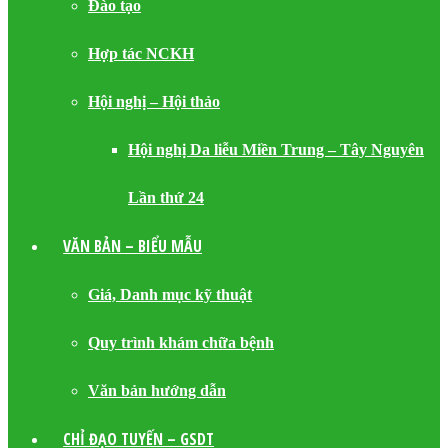
Đào tạo
Hợp tác NCKH
Hội nghị – Hội thảo
Hội nghị Da liễu Miền Trung – Tây Nguyên
Lần thứ 24
VĂN BẢN – BIỂU MẪU
Giá, Danh mục kỹ thuật
Quy trình khám chữa bệnh
Văn bản hướng dẫn
CHỈ ĐẠO TUYẾN – GSDT