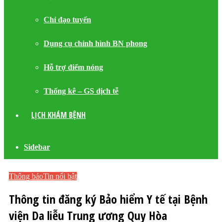
Chỉ đạo tuyến
Dụng cụ chỉnh hình BN phong
Hỗ trợ điểm nóng
Thống kê – GS dịch tễ
LỊCH KHÁM BỆNH
Sidebar
Thông báo
Tin nổi bật
Thông tin đăng ký Bảo hiểm Y tế tại Bệnh
viện Da liễu Trung ương Quy Hòa