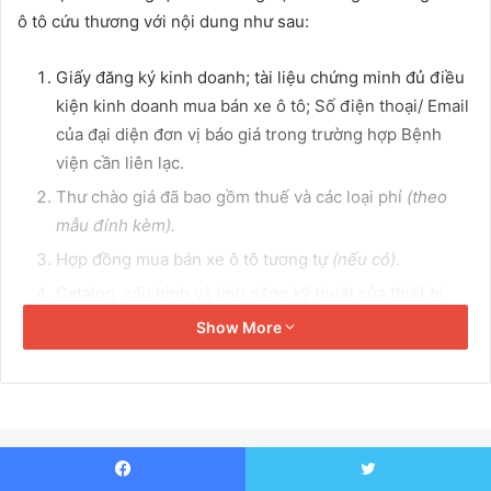
a
ô tô cứu thương với nội dung như sau:
i
l
Giấy đăng ký kinh doanh; tài liệu chứng minh đủ điều
kiện kinh doanh mua bán xe ô tô; Số điện thoại/ Email
của đại diện đơn vị báo giá trong trường hợp Bệnh
viện cần liên lạc.
Thư chào giá đã bao gồm thuế và các loại phí
(theo
mẫu đính kèm).
Hợp đồng mua bán xe ô tô tương tự
(nếu có)
.
Catalog, cấu hình và tính năng kỹ thuật của thiết bị,
CFS và các tài liệu khác liên quan (nếu có).
Show More
Hình thức và địa điểm nộp: Nộp trực tiếp hoặc gửi qua
đường bưu điện theo địa chỉ: phòng Văn thư; Bệnh
viện Phong – Da liễu Trung ương Quy Hòa; Tổ 13, khu
phố 22, Phường Quy Nhơn Nam, Tỉnh Gia Lai; Điện
thoại: (84) 256.3747999. (Trong giờ hành chính: sáng