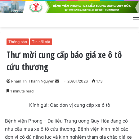
Thông báo
Tin nổi bật
Thư mời cung cấp báo giá xe ô tô
cứu thương
Phạm Thị Thanh Nguyên
S
20/01/2026
173
e
1 minute read
n
d
Kính gửi: Các đơn vị cung cấp xe ô tô
a
n
Bệnh viện Phong – Da liễu Trung ương Quy Hòa đang có
e
nhu cầu mua xe ô tô cứu thương. Bệnh viện kính mời các
m
đơn vị có đủ năng lực và kinh nghiệm tham gia chào giá xe