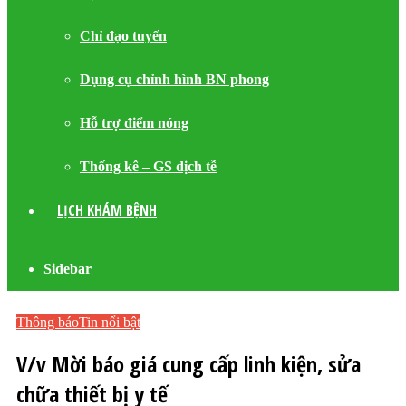
Chỉ đạo tuyến
Dụng cụ chỉnh hình BN phong
Hỗ trợ điểm nóng
Thống kê – GS dịch tễ
LỊCH KHÁM BỆNH
Sidebar
Thông báo
Tin nổi bật
V/v Mời báo giá cung cấp linh kiện, sửa
chữa thiết bị y tế