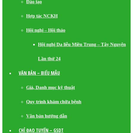
Đào tạo
Hợp tác NCKH
Hội nghị – Hội thảo
Hội nghị Da liễu Miền Trung – Tây Nguyên
Lần thứ 24
VĂN BẢN – BIỂU MẪU
Giá, Danh mục kỹ thuật
Quy trình khám chữa bệnh
Văn bản hướng dẫn
CHỈ ĐẠO TUYẾN – GSDT