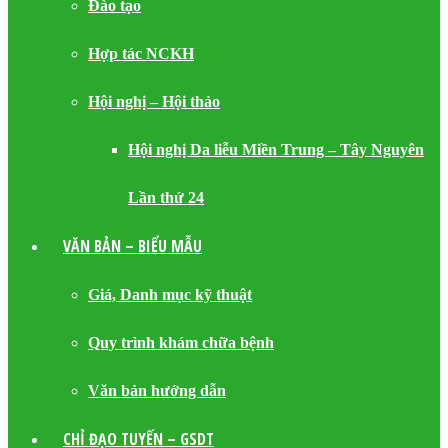
Đào tạo
Hợp tác NCKH
Hội nghị – Hội thảo
Hội nghị Da liễu Miền Trung – Tây Nguyên
Lần thứ 24
VĂN BẢN – BIỂU MẪU
Giá, Danh mục kỹ thuật
Quy trình khám chữa bệnh
Văn bản hướng dẫn
CHỈ ĐẠO TUYẾN – GSDT