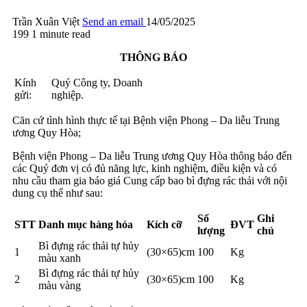
Trần Xuân Việt
Send an email
14/05/2025
199
1 minute read
THÔNG BÁO
Kính
Quý Công ty, Doanh
gửi:
nghiệp.
Căn cứ tình hình thực tế tại Bệnh viện Phong – Da liễu Trung
ương Quy Hòa;
Bệnh viện Phong – Da liễu Trung ương Quy Hòa thông báo đến
các Quý đơn vị có đủ năng lực, kinh nghiệm, điều kiện và có
nhu cầu tham gia báo giá Cung cấp bao bì đựng rác thải với nội
dung cụ thể như sau:
Số
Ghi
STT
Danh mục hàng hóa
Kích cỡ
ĐVT
lượng
chú
Bì đựng rác thải tự hủy
1
(30×65)cm
100
Kg
màu xanh
Bì đựng rác thải tự hủy
2
(30×65)cm
100
Kg
màu vàng