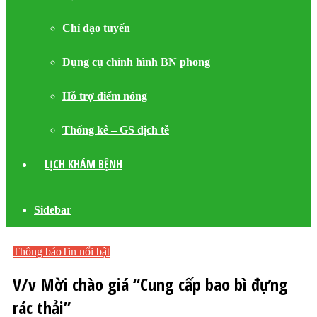
Chỉ đạo tuyến
Dụng cụ chỉnh hình BN phong
Hỗ trợ điểm nóng
Thống kê – GS dịch tễ
LỊCH KHÁM BỆNH
Sidebar
Thông báo
Tin nổi bật
V/v Mời chào giá “Cung cấp bao bì đựng
rác thải”