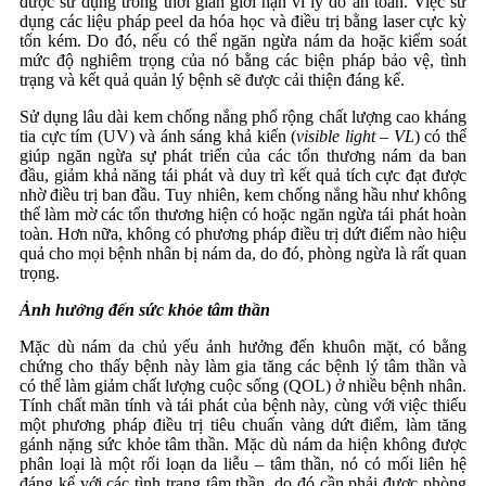
được sử dụng trong thời gian giới hạn vì lý do an toàn. Việc sử
dụng các liệu pháp peel da hóa học và điều trị bằng laser cực kỳ
tốn kém. Do đó, nếu có thể ngăn ngừa nám da hoặc kiểm soát
mức độ nghiêm trọng của nó bằng các biện pháp bảo vệ, tình
trạng và kết quả quản lý bệnh sẽ được cải thiện đáng kể.
Sử dụng lâu dài kem chống nắng phổ rộng chất lượng cao kháng
tia cực tím (UV) và ánh sáng khả kiến (
visible light – VL
) có thể
giúp ngăn ngừa sự phát triển của các tổn thương nám da ban
đầu, giảm khả năng tái phát và duy trì kết quả tích cực đạt được
nhờ điều trị ban đầu. Tuy nhiên, kem chống nắng hầu như không
thể làm mờ các tổn thương hiện có hoặc ngăn ngừa tái phát hoàn
toàn. Hơn nữa, không có phương pháp điều trị dứt điểm nào hiệu
quả cho mọi bệnh nhân bị nám da, do đó, phòng ngừa là rất quan
trọng.
Ảnh hưởng đến sức khỏe tâm thần
Mặc dù nám da chủ yếu ảnh hưởng đến khuôn mặt, có bằng
chứng cho thấy bệnh này làm gia tăng các bệnh lý tâm thần và
có thể làm giảm chất lượng cuộc sống (QOL) ở nhiều bệnh nhân.
Tính chất mãn tính và tái phát của bệnh này, cùng với việc thiếu
một phương pháp điều trị tiêu chuẩn vàng dứt điểm, làm tăng
gánh nặng sức khỏe tâm thần. Mặc dù nám da hiện không được
phân loại là một rối loạn da liễu – tâm thần, nó có mối liên hệ
đáng kể với các tình trạng tâm thần, do đó cần phải được phòng