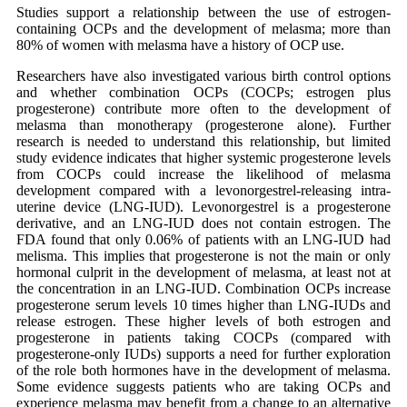
Studies support a relationship between the use of estrogen-
containing OCPs and the development of melasma; more than
80% of women with melasma have a history of OCP use.
Researchers have also investigated various birth control options
and whether combination OCPs (COCPs; estrogen plus
progesterone) contribute more often to the development of
melasma than monotherapy (progesterone alone). Further
research is needed to understand this relationship, but limited
study evidence indicates that higher systemic progesterone levels
from COCPs could increase the likelihood of melasma
development compared with a levonorgestrel-releasing intra-
uterine device (LNG-IUD). Levonorgestrel is a progesterone
derivative, and an LNG-IUD does not contain estrogen. The
FDA found that only 0.06% of patients with an LNG-IUD had
melisma. This implies that progesterone is not the main or only
hormonal culprit in the development of melasma, at least not at
the concentration in an LNG-IUD. Combination OCPs increase
progesterone serum levels 10 times higher than LNG-IUDs and
release estrogen. These higher levels of both estrogen and
progesterone in patients taking COCPs (compared with
progesterone-only IUDs) supports a need for further exploration
of the role both hormones have in the development of melasma.
Some evidence suggests patients who are taking OCPs and
experience melasma may benefit from a change to an alternative