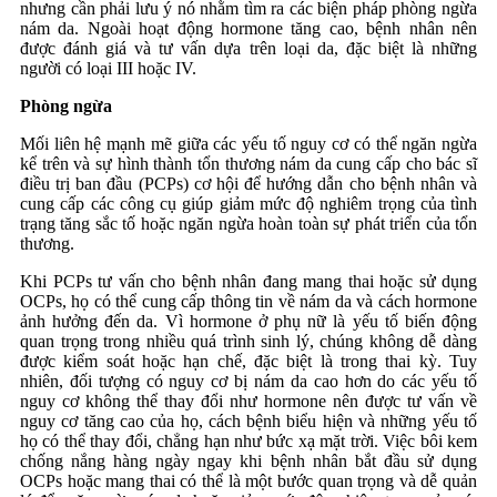
nhưng cần phải lưu ý nó nhằm tìm ra các biện pháp phòng ngừa
nám da. Ngoài hoạt động hormone tăng cao, bệnh nhân nên
được đánh giá và tư vấn dựa trên loại da, đặc biệt là những
người có loại III hoặc IV.
Phòng ngừa
Mối liên hệ mạnh mẽ giữa các yếu tố nguy cơ có thể ngăn ngừa
kể trên và sự hình thành tổn thương nám da cung cấp cho bác sĩ
điều trị ban đầu (PCPs) cơ hội để hướng dẫn cho bệnh nhân và
cung cấp các công cụ giúp giảm mức độ nghiêm trọng của tình
trạng tăng sắc tố hoặc ngăn ngừa hoàn toàn sự phát triển của tổn
thương.
Khi PCPs tư vấn cho bệnh nhân đang mang thai hoặc sử dụng
OCPs, họ có thể cung cấp thông tin về nám da và cách hormone
ảnh hưởng đến da. Vì hormone ở phụ nữ là yếu tố biến động
quan trọng trong nhiều quá trình sinh lý, chúng không dễ dàng
được kiểm soát hoặc hạn chế, đặc biệt là trong thai kỳ. Tuy
nhiên, đối tượng có nguy cơ bị nám da cao hơn do các yếu tố
nguy cơ không thể thay đổi như hormone nên được tư vấn về
nguy cơ tăng cao của họ, cách bệnh biểu hiện và những yếu tố
họ có thể thay đổi, chẳng hạn như bức xạ mặt trời. Việc bôi kem
chống nắng hàng ngày ngay khi bệnh nhân bắt đầu sử dụng
OCPs hoặc mang thai có thể là một bước quan trọng và dễ quản