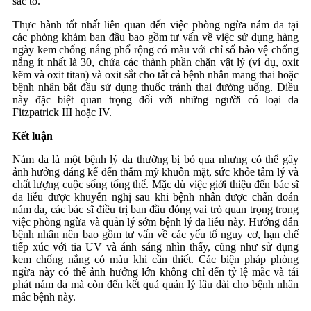
sắc tố.
Thực hành tốt nhất liên quan đến việc phòng ngừa nám da tại
các phòng khám ban đầu bao gồm tư vấn về việc sử dụng hàng
ngày kem chống nắng phổ rộng có màu với chỉ số bảo vệ chống
nắng ít nhất là 30, chứa các thành phần chặn vật lý (ví dụ, oxit
kẽm và oxit titan) và oxit sắt cho tất cả bệnh nhân mang thai hoặc
bệnh nhân bắt đầu sử dụng thuốc tránh thai đường uống. Điều
này đặc biệt quan trọng đối với những người có loại da
Fitzpatrick III hoặc IV.
Kết luận
Nám da là một bệnh lý da thường bị bỏ qua nhưng có thể gây
ảnh hưởng đáng kể đến thẩm mỹ khuôn mặt, sức khỏe tâm lý và
chất lượng cuộc sống tổng thể. Mặc dù việc giới thiệu đến bác sĩ
da liễu được khuyến nghị sau khi bệnh nhân được chẩn đoán
nám da, các bác sĩ điều trị ban đầu đóng vai trò quan trọng trong
việc phòng ngừa và quản lý sớm bệnh lý da liễu này. Hướng dẫn
bệnh nhân nên bao gồm tư vấn về các yếu tố nguy cơ, hạn chế
tiếp xúc với tia UV và ánh sáng nhìn thấy, cũng như sử dụng
kem chống nắng có màu khi cần thiết. Các biện pháp phòng
ngừa này có thể ảnh hưởng lớn không chỉ đến tỷ lệ mắc và tái
phát nám da mà còn đến kết quả quản lý lâu dài cho bệnh nhân
mắc bệnh này.