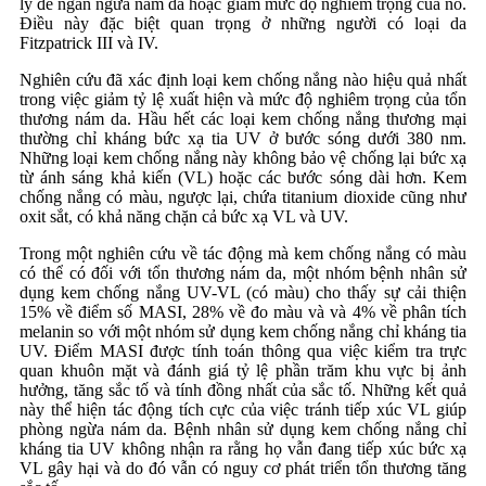
lý để ngăn ngừa nám da hoặc giảm mức độ nghiêm trọng của nó.
Điều này đặc biệt quan trọng ở những người có loại da
Fitzpatrick III và IV.
Nghiên cứu đã xác định loại kem chống nắng nào hiệu quả nhất
trong việc giảm tỷ lệ xuất hiện và mức độ nghiêm trọng của tổn
thương nám da. Hầu hết các loại kem chống nắng thương mại
thường chỉ kháng bức xạ tia UV ở bước sóng dưới 380 nm.
Những loại kem chống nắng này không bảo vệ chống lại bức xạ
từ ánh sáng khả kiến (VL) hoặc các bước sóng dài hơn. Kem
chống nắng có màu, ngược lại, chứa titanium dioxide cũng như
oxit sắt, có khả năng chặn cả bức xạ VL và UV.
Trong một nghiên cứu về tác động mà kem chống nắng có màu
có thể có đối với tổn thương nám da, một nhóm bệnh nhân sử
dụng kem chống nắng UV-VL (có màu) cho thấy sự cải thiện
15% về điểm số MASI, 28% về đo màu và và 4% về phân tích
melanin so với một nhóm sử dụng kem chống nắng chỉ kháng tia
UV. Điểm MASI được tính toán thông qua việc kiểm tra trực
quan khuôn mặt và đánh giá tỷ lệ phần trăm khu vực bị ảnh
hưởng, tăng sắc tố và tính đồng nhất của sắc tố. Những kết quả
này thể hiện tác động tích cực của việc tránh tiếp xúc VL giúp
phòng ngừa nám da. Bệnh nhân sử dụng kem chống nắng chỉ
kháng tia UV không nhận ra rằng họ vẫn đang tiếp xúc bức xạ
VL gây hại và do đó vẫn có nguy cơ phát triển tổn thương tăng