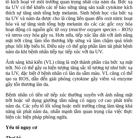
tố kích hoạt về môi trường quan trọng nhất của nám da. Bức xạ
tia UV có thể khiến các tế bào sừng tăng sản xuất cytokine kích
thích sự tăng sinh tổng hợp melanin. Sinh bệnh học của bức xạ
tia UV và nám da được cho là cũng liên quan đến oxit nitric hoạt
hóa và sự tăng sinh tổng hợp melanin do các các gốc oxy hóa
hoạt động có nguồn gốc từ oxy (
reactive oxygen species – ROS)
và stress oxy hóa gây ra. Hơn nữa, tiếp xúc lâu dài với ánh nắng
mặt trời cũng làm tổn thương lớp sừng và làm chậm quá trình
phục hồi lớp biểu bì. Điều này có thể góp phần làm tái phát bệnh
nám da khi bệnh nhân tiếp tục tiếp xúc với tia UV.
Ánh sáng khả kiến (VL) cũng là một thành phần của bức xạ mặt
trời. Nó có thể gây ra hiện tượng tăng sắc tố tương tự như bức xạ
tia UV, đặc biệt ở bệnh nhân có làn da sẫm màu. VL cũng có thể
tạo ra ROS, dẫn đến giải phóng cytokine gây viêm và enzyme
gây tổn thương làn da.
Bệnh nhân có tiền sử tiếp xúc thường xuyên với ánh nắng mặt
trời hoặc sử dụng giường tắm nắng có nguy cơ cao phát triển
nám da. Các yếu tố lối sống hoặc môi trường cũng làm tăng khả
năng tái phát nám da, nhấn mạnh tầm quan trọng của việc thực
hiện các biện pháp phòng ngừa.
Yếu tố nguy cơ
Thai kỳ