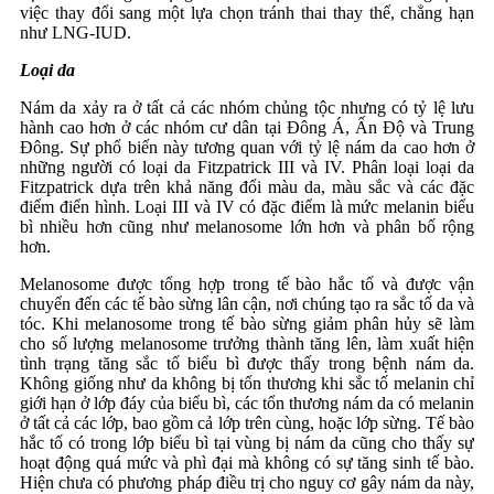
việc thay đổi sang một lựa chọn tránh thai thay thế, chẳng hạn
như LNG-IUD.
Loại da
Nám da xảy ra ở tất cả các nhóm chủng tộc nhưng có tỷ lệ lưu
hành cao hơn ở các nhóm cư dân tại Đông Á, Ấn Độ và Trung
Đông. Sự phổ biến này tương quan với tỷ lệ nám da cao hơn ở
những người có loại da Fitzpatrick III và IV. Phân loại loại da
Fitzpatrick dựa trên khả năng đổi màu da, màu sắc và các đặc
điểm điển hình. Loại III và IV có đặc điểm là mức melanin biểu
bì nhiều hơn cũng như melanosome lớn hơn và phân bố rộng
hơn.
Melanosome được tổng hợp trong tế bào hắc tố và được vận
chuyển đến các tế bào sừng lân cận, nơi chúng tạo ra sắc tố da và
tóc. Khi melanosome trong tế bào sừng giảm phân hủy sẽ làm
cho số lượng melanosome trưởng thành tăng lên, làm xuất hiện
tình trạng tăng sắc tố biểu bì được thấy trong bệnh nám da.
Không giống như da không bị tổn thương khi sắc tố melanin chỉ
giới hạn ở lớp đáy của biểu bì, các tổn thương nám da có melanin
ở tất cả các lớp, bao gồm cả lớp trên cùng, hoặc lớp sừng. Tế bào
hắc tố có trong lớp biểu bì tại vùng bị nám da cũng cho thấy sự
hoạt động quá mức và phì đại mà không có sự tăng sinh tế bào.
Hiện chưa có phương pháp điều trị cho nguy cơ gây nám da này,