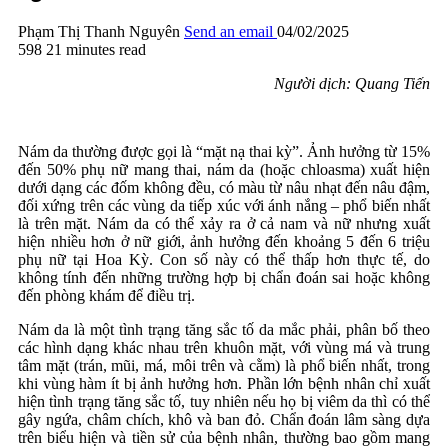
Phạm Thị Thanh Nguyên
Send an email
04/02/2025
598
21 minutes read
Người dịch: Quang Tiến
Nám da thường được gọi là “mặt nạ thai kỳ”. Ảnh hưởng từ 15%
đến 50% phụ nữ mang thai, nám da (hoặc chloasma) xuất hiện
dưới dạng các đốm không đều, có màu từ nâu nhạt đến nâu đậm,
đối xứng trên các vùng da tiếp xúc với ánh nắng – phổ biến nhất
là trên mặt. Nám da có thể xảy ra ở cả nam và nữ nhưng xuất
hiện nhiều hơn ở nữ giới, ảnh hưởng đến khoảng 5 đến 6 triệu
phụ nữ tại Hoa Kỳ. Con số này có thể thấp hơn thực tế, do
không tính đến những trường hợp bị chẩn đoán sai hoặc không
đến phòng khám để điều trị.
Nám da là một tình trạng tăng sắc tố da mắc phải, phân bố theo
các hình dạng khác nhau trên khuôn mặt, với vùng má và trung
tâm mặt (trán, mũi, má, môi trên và cằm) là phổ biến nhất, trong
khi vùng hàm ít bị ảnh hưởng hơn. Phần lớn bệnh nhân chỉ xuất
hiện tình trạng tăng sắc tố, tuy nhiên nếu họ bị viêm da thì có thể
gây ngứa, châm chích, khô và ban đỏ. Chẩn đoán lâm sàng dựa
trên biểu hiện và tiền sử của bệnh nhân, thường bao gồm mang