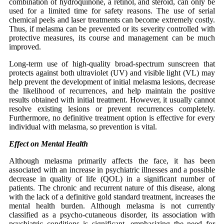
combination of hydroquinone, a retinol, and steroid, can only be
used for a limited time for safety reasons. The use of serial
chemical peels and laser treatments can become extremely costly.
Thus, if melasma can be prevented or its severity controlled with
protective measures, its course and management can be much
improved.
Long-term use of high-quality broad-spectrum sunscreen that
protects against both ultraviolet (UV) and visible light (VL) may
help prevent the development of initial melasma lesions, decrease
the likelihood of recurrences, and help maintain the positive
results obtained with initial treatment. However, it usually cannot
resolve existing lesions or prevent recurrences completely.
Furthermore, no definitive treatment option is effective for every
individual with melasma, so prevention is vital.
Effect on Mental Health
Although melasma primarily affects the face, it has been
associated with an increase in psychiatric illnesses and a possible
decrease in quality of life (QOL) in a significant number of
patients. The chronic and recurrent nature of this disease, along
with the lack of a definitive gold standard treatment, increases the
mental health burden. Although melasma is not currently
classified as a psycho-cutaneous disorder, its association with
psychiatric conditions is significant, emphasizing the need for