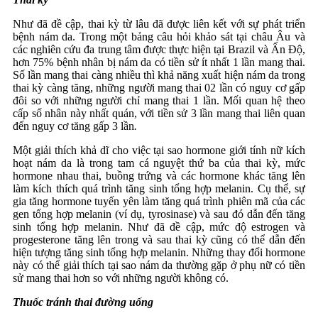
Như đã đề cập, thai kỳ từ lâu đã được liên kết với sự phát triển
bệnh nám da. Trong một bảng câu hỏi khảo sát tại châu Âu và
các nghiên cứu đa trung tâm được thực hiện tại Brazil và Ấn Độ,
hơn 75% bệnh nhân bị nám da có tiền sử ít nhất 1 lần mang thai.
Số lần mang thai càng nhiều thì khả năng xuất hiện nám da trong
thai kỳ càng tăng, những người mang thai 02 lần có nguy cơ gấp
đôi so với những người chỉ mang thai 1 lần. Mối quan hệ theo
cấp số nhân này nhất quán, với tiền sử 3 lần mang thai liên quan
đến nguy cơ tăng gấp 3 lần
.
Một giải thích khả dĩ cho việc tại sao hormone giới tính nữ kích
hoạt nám da là trong tam cá nguyệt thứ ba của thai kỳ, mức
hormone nhau thai, buồng trứng và các hormone khác tăng lên
làm kích thích quá trình tăng sinh tổng hợp melanin. Cụ thể, sự
gia tăng hormone tuyến yên làm tăng quá trình phiên mã của các
gen tổng hợp melanin (ví dụ, tyrosinase) và sau đó dẫn đến tăng
sinh tổng hợp melanin. Như đã đề cập, mức độ estrogen và
progesterone tăng lên trong và sau thai kỳ cũng có thể dẫn đến
hiện tượng tăng sinh tổng hợp melanin. Những thay đổi hormone
này có thể giải thích tại sao nám da thường gặp ở phụ nữ có tiền
sử mang thai hơn so với những người không có.
Thuốc tránh thai đường uống