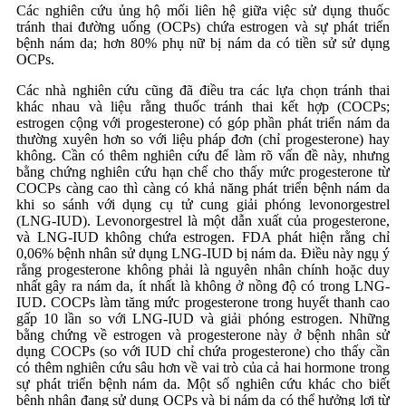
Các nghiên cứu ủng hộ mối liên hệ giữa việc sử dụng thuốc
tránh thai đường uống (OCPs) chứa estrogen và sự phát triển
bệnh nám da; hơn 80% phụ nữ bị nám da có tiền sử sử dụng
OCPs.
Các nhà nghiên cứu cũng đã điều tra các lựa chọn tránh thai
khác nhau và liệu rằng thuốc tránh thai kết hợp (COCPs;
estrogen cộng với progesterone) có góp phần phát triển nám da
thường xuyên hơn so với liệu pháp đơn (chỉ progesterone) hay
không. Cần có thêm nghiên cứu để làm rõ vấn đề này, nhưng
bằng chứng nghiên cứu hạn chế cho thấy mức progesterone từ
COCPs càng cao thì càng có khả năng phát triển bệnh nám da
khi so sánh với dụng cụ tử cung giải phóng levonorgestrel
(LNG-IUD). Levonorgestrel là một dẫn xuất của progesterone,
và LNG-IUD không chứa estrogen. FDA phát hiện rằng chỉ
0,06% bệnh nhân sử dụng LNG-IUD bị nám da. Điều này ngụ ý
rằng progesterone không phải là nguyên nhân chính hoặc duy
nhất gây ra nám da, ít nhất là không ở nồng độ có trong LNG-
IUD. COCPs làm tăng mức progesterone trong huyết thanh cao
gấp 10 lần so với LNG-IUD và giải phóng estrogen. Những
bằng chứng về estrogen và progesterone này ở bệnh nhân sử
dụng COCPs (so với IUD chỉ chứa progesterone) cho thấy cần
có thêm nghiên cứu sâu hơn về vai trò của cả hai hormone trong
sự phát triển bệnh nám da. Một số nghiên cứu khác cho biết
bệnh nhân đang sử dụng OCPs và bị nám da có thể hưởng lợi từ