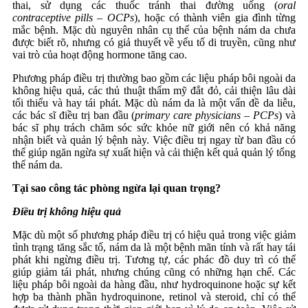
thai, sử dụng các thuốc tránh thai đường uống (
oral
contraceptive pills – OCPs
), hoặc có thành viên gia đình từng
mắc bệnh. Mặc dù nguyên nhân cụ thể của bệnh nám da chưa
được biết rõ, nhưng có giả thuyết về yếu tố di truyền, cũng như
vai trò của hoạt động hormone tăng cao.
Phương pháp điều trị thường bao gồm các liệu pháp bôi ngoài da
không hiệu quả, các thủ thuật thẩm mỹ đắt đỏ, cải thiện lâu dài
tối thiểu và hay tái phát. Mặc dù nám da là một vấn đề da liễu,
các bác sĩ điều trị ban đầu (
primary care physicians – PCPs
) và
bác sĩ phụ trách chăm sóc sức khỏe nữ giới nên có khả năng
nhận biết và quản lý bệnh này. Việc điều trị ngay từ ban đầu có
thể giúp ngăn ngừa sự xuất hiện và cải thiện kết quả quản lý tổng
thể nám da.
Tại sao công tác phòng ngừa lại quan trọng?
Điều trị không hiệu quả
Mặc dù một số phương pháp điều trị có hiệu quả trong việc giảm
tình trạng tăng sắc tố, nám da là một bệnh mãn tính và rất hay tái
phát khi ngừng điều trị. Tương tự, các phác đồ duy trì có thể
giúp giảm tái phát, nhưng chúng cũng có những hạn chế. Các
liệu pháp bôi ngoài da hàng đầu, như hydroquinone hoặc sự kết
hợp ba thành phần hydroquinone, retinol và steroid, chỉ có thể