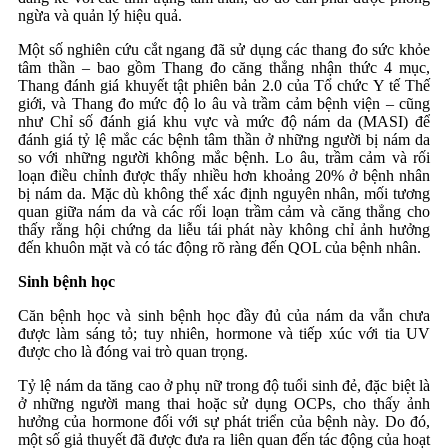
ngừa và quản lý hiệu quả.
Một số nghiên cứu cắt ngang đã sử dụng các thang đo sức khỏe
tâm thần – bao gồm Thang đo căng thẳng nhận thức 4 mục,
Thang đánh giá khuyết tật phiên bản 2.0 của Tổ chức Y tế Thế
giới, và Thang đo mức độ lo âu và trầm cảm bệnh viện – cũng
như Chỉ số đánh giá khu vực và mức độ nám da (MASI) để
đánh giá tỷ lệ mắc các bệnh tâm thần ở những người bị nám da
so với những người không mắc bệnh. Lo âu, trầm cảm và rối
loạn điều chỉnh được thấy nhiều hơn khoảng 20% ở bệnh nhân
bị nám da. Mặc dù không thể xác định nguyên nhân, mối tương
quan giữa nám da và các rối loạn trầm cảm và căng thẳng cho
thấy rằng hội chứng da liễu tái phát này không chỉ ảnh hưởng
đến khuôn mặt và có tác động rõ ràng đến QOL của bệnh nhân.
Sinh bệnh học
Căn bệnh học và sinh bệnh học đầy đủ của nám da vẫn chưa
được làm sáng tỏ; tuy nhiên, hormone và tiếp xúc với tia UV
được cho là đóng vai trò quan trọng.
Tỷ lệ nám da tăng cao ở phụ nữ trong độ tuổi sinh đẻ, đặc biệt là
ở những người mang thai hoặc sử dụng OCPs, cho thấy ảnh
hưởng của hormone đối với sự phát triển của bệnh này. Do đó,
một số giả thuyết đã được đưa ra liên quan đến tác động của hoạt