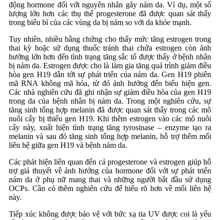
động hormone đối với nguyên nhân gây nám da. Ví dụ, một số
lượng lớn hơn các thụ thể progesterone đã được quan sát thấy
trong biểu bì của các vùng da bị nám so với da khỏe mạnh.
Tuy nhiên, nhiều bằng chứng cho thấy mức tăng estrogen trong
thai kỳ hoặc sử dụng thuốc tránh thai chứa estrogen còn ảnh
hưởng lớn hơn đến tình trạng tăng sắc tố được thấy ở bệnh nhân
bị nám da. Estrogen được cho là làm gia tăng quá trình giảm điều
hòa gen H19 dẫn tới sự phát triển của nám da. Gen H19 phiên
mã RNA không mã hóa, từ đó ảnh hưởng đến biểu hiện gen.
Các nhà nghiên cứu đã ghi nhận sự giảm điều hòa của gen H19
trong da của bệnh nhân bị nám da. Trong một nghiên cứu, sự
tăng sinh tổng hợp melanin đã được quan sát thấy trong các mô
nuôi cấy bị thiếu gen H19. Khi thêm estrogen vào các mô nuôi
cấy này, xuất hiện tình trạng tăng tyrosinase – enzyme tạo ra
melanin và sau đó tăng sinh tổng hợp melanin, hỗ trợ thêm mối
liên hệ giữa gen H19 và bệnh nám da.
Các phát hiện liên quan đến cả progesterone và estrogen giúp hỗ
trợ giả thuyết về ảnh hưởng của hormone đối với sự phát triển
nám da ở phụ nữ mang thai và những người bắt đầu sử dụng
OCPs. Cần có thêm nghiên cứu để hiểu rõ hơn về mối liên hệ
này.
Tiếp xúc không được bảo vệ với bức xạ tia UV được coi là yếu