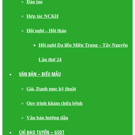
Đào tạo
Hợp tác NCKH
Hội nghị – Hội thảo
Hội nghị Da liễu Miền Trung – Tây Nguyên
Lần thứ 24
VĂN BẢN – BIỂU MẪU
Giá, Danh mục kỹ thuật
Quy trình khám chữa bệnh
Văn bản hướng dẫn
CHỈ ĐẠO TUYẾN – GSDT