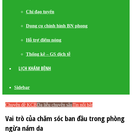
Chỉ đạo tuyến
Dụng cụ chỉnh hình BN phong
Hỗ trợ điểm nóng
Thống kê – GS dịch tễ
LỊCH KHÁM BỆNH
Sidebar
Chuyên đề KCB
Da liễu chuyên sâu
Tin nổi bật
Vai trò của chăm sóc ban đầu trong phòng
ngừa nám da