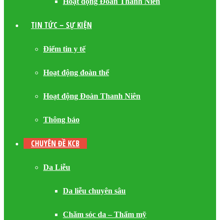
Hoạt động Đoàn Thanh Niên
TIN TỨC – SỰ KIỆN
Điểm tin y tế
Hoạt động đoàn thể
Hoạt động Đoàn Thanh Niên
Thông báo
CHUYÊN ĐỀ KCB
Da Liễu
Da liễu chuyên sâu
Chăm sóc da – Thẩm mỹ