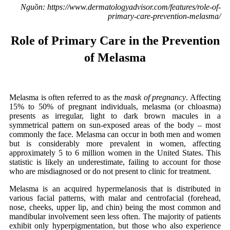
Nguồn: https://www.dermatologyadvisor.com/features/role-of-
primary-care-prevention-melasma/
Role of Primary Care in the Prevention
of Melasma
Melasma is often referred to as the
mask of pregnancy
. Affecting
15% to 50% of pregnant individuals, melasma (or chloasma)
presents as irregular, light to dark brown macules in a
symmetrical pattern on sun-exposed areas of the body – most
commonly the face. Melasma can occur in both men and women
but is considerably more prevalent in women, affecting
approximately 5 to 6 million women in the United States. This
statistic is likely an underestimate, failing to account for those
who are misdiagnosed or do not present to clinic for treatment.
Melasma is an acquired hypermelanosis that is distributed in
various facial patterns, with malar and centrofacial (forehead,
nose, cheeks, upper lip, and chin) being the most common and
mandibular involvement seen less often. The majority of patients
exhibit only hyperpigmentation, but those who also experience