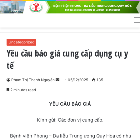
Uncategorized
Yêu cầu báo giá cung cấp dụng cụ y
tế
Phạm Thị Thanh Nguyên
S
05/12/2025
135
e
2 minutes read
n
d
YÊU CẦU BÁO GIÁ
a
n
Kính gửi: Các đơn vị cung cấp.
e
m
Bệnh viện Phong – Da liễu Trung ương Quy Hòa có nhu
a