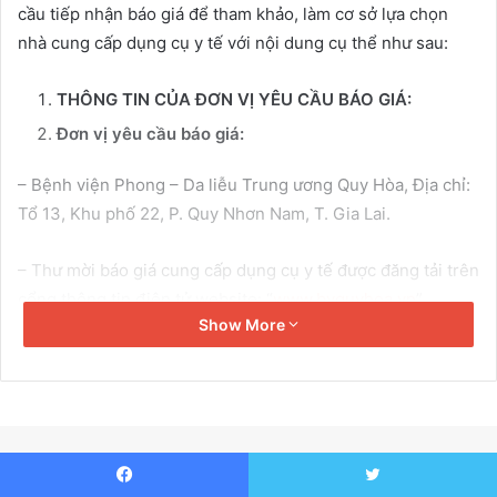
cầu tiếp nhận báo giá để tham khảo, làm cơ sở lựa chọn
i
nhà cung cấp dụng cụ y tế với nội dung cụ thể như sau:
l
THÔNG TIN CỦA ĐƠN VỊ YÊU CẦU BÁO GIÁ:
Đơn vị yêu cầu báo giá:
– Bệnh viện Phong – Da liễu Trung ương Quy Hòa, Địa chỉ:
Tổ 13, Khu phố 22, P. Quy Nhơn Nam, T. Gia Lai.
– Thư mời báo giá cung cấp dụng cụ y tế được đăng tải trên
cổng thông tin điện tử website: “
www.bvquyhoa.vn
”.
Show More
Cách thức tiếp nhận báo giá:
– Nhận trực tiếp:
+ Tại địa chỉ: Phòng Văn thư, Bệnh viện Phong – Da liễu
Trung ương Quy Hòa.