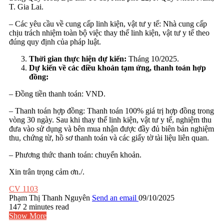
T. Gia Lai.
– Các yêu cầu về cung cấp linh kiện, vật tư y tế: Nhà cung cấp
chịu trách nhiệm toàn bộ việc thay thế linh kiện, vật tư y tế theo
đúng quy định của pháp luật.
Thời gian thực hiện dự kiến:
Tháng 10/2025.
Dự kiến về các điều khoản tạm ứng, thanh toán hợp
đồng:
– Đồng tiền thanh toán: VND.
– Thanh toán hợp đồng: Thanh toán 100% giá trị hợp đồng trong
vòng 30 ngày. Sau khi thay thế linh kiện, vật tư y tế, nghiệm thu
đưa vào sử dụng và bên mua nhận được đầy đủ biên bản nghiệm
thu, chứng từ, hồ sơ thanh toán và các giấy tờ tài liệu liên quan.
– Phương thức thanh toán: chuyển khoản.
Xin trân trọng cảm ơn./.
CV 1103
Phạm Thị Thanh Nguyên
Send an email
09/10/2025
147
2 minutes read
Show More