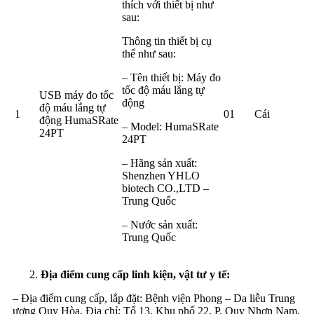
thích với thiết bị như
sau:
Thông tin thiết bị cụ
thể như sau:
– Tên thiết bị: Máy đo
tốc độ máu lắng tự
USB máy đo tốc
động
độ máu lắng tự
1
01
Cái
động HumaSRate
– Model: HumaSRate
24PT
24PT
– Hãng sản xuất:
Shenzhen YHLO
biotech CO.,LTD –
Trung Quốc
– Nước sản xuất:
Trung Quốc
Địa điểm cung cấp
linh kiện, vật tư y tế
:
– Địa điểm cung cấp, lắp đặt: Bệnh viện Phong – Da liễu Trung
ương Quy Hòa, Địa chỉ: Tổ 13, Khu phố 22, P. Quy Nhơn Nam,