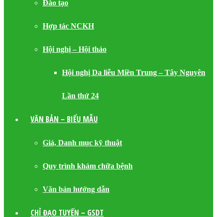
Đào tạo
Hợp tác NCKH
Hội nghị – Hội thảo
Hội nghị Da liễu Miền Trung – Tây Nguyên
Lần thứ 24
VĂN BẢN – BIỂU MẪU
Giá, Danh mục kỹ thuật
Quy trình khám chữa bệnh
Văn bản hướng dẫn
CHỈ ĐẠO TUYẾN – GSDT