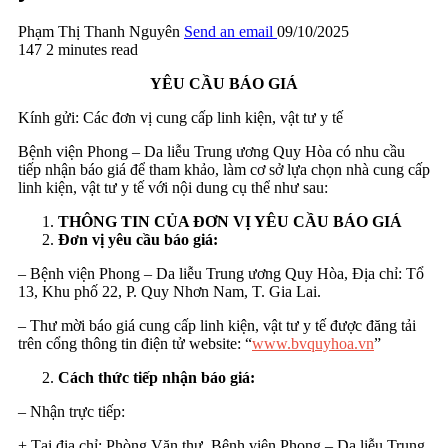
Phạm Thị Thanh Nguyên
Send an email
09/10/2025
147
2 minutes read
YÊU CẦU BÁO GIÁ
Kính gửi: Các đơn vị cung cấp linh kiện, vật tư y tế
Bệnh viện Phong – Da liễu Trung ương Quy Hòa có nhu cầu
tiếp nhận báo giá để tham khảo, làm cơ sở lựa chọn nhà cung cấp
linh kiện, vật tư y tế với nội dung cụ thể như sau:
THÔNG TIN CỦA ĐƠN VỊ YÊU CẦU BÁO GIÁ
Đơn vị yêu cầu báo giá:
– Bệnh viện Phong – Da liễu Trung ương Quy Hòa, Địa chỉ: Tổ
13, Khu phố 22, P. Quy Nhơn Nam, T. Gia Lai.
– Thư mời báo giá cung cấp linh kiện, vật tư y tế được đăng tải
trên cổng thông tin điện tử website: “
www.bvquyhoa.vn
”
Cách thức tiếp nhận báo giá:
– Nhận trực tiếp:
+ Tại địa chỉ: Phòng Văn thư, Bệnh viện Phong – Da liễu Trung