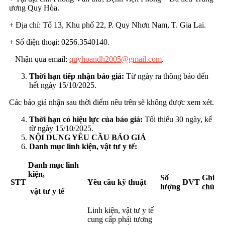
ương Quy Hòa.
+ Địa chỉ: Tổ 13, Khu phố 22, P. Quy Nhơn Nam, T. Gia Lai.
+ Số điện thoại: 0256.3540140.
– Nhận qua email:
quyhoandh2005@gmail.com
.
Thời hạn tiếp nhận báo giá:
Từ ngày ra thông báo đến
hết ngày 15/10/2025.
Các báo giá nhận sau thời điểm nêu trên sẽ không được xem xét.
Thời hạn có hiệu lực của báo giá:
Tối thiểu 30 ngày, kể
từ ngày 15/10/2025.
NỘI DUNG YÊU CẦU BÁO GIÁ
Danh mục
linh kiện, vật tư y tế
:
Danh mục
linh
kiện,
Số
Ghi
STT
Yêu cầu kỹ thuật
ĐVT
lượng
chú
vật tư y tế
Linh kiện, vật tư y tế
cung cấp phải tương