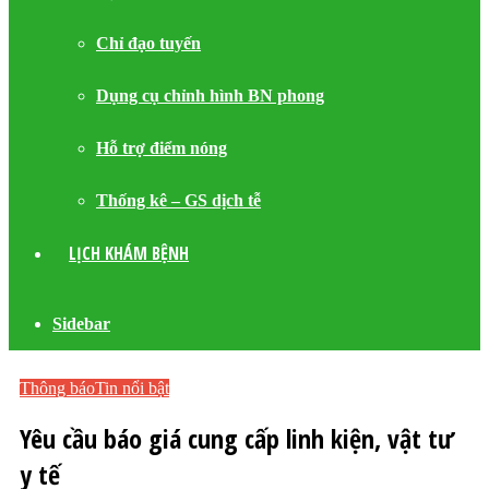
Chỉ đạo tuyến
Dụng cụ chỉnh hình BN phong
Hỗ trợ điểm nóng
Thống kê – GS dịch tễ
LỊCH KHÁM BỆNH
Sidebar
Thông báo
Tin nổi bật
Yêu cầu báo giá cung cấp linh kiện, vật tư
y tế