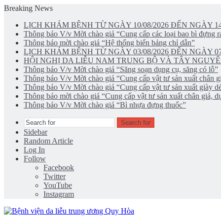
Breaking News
LỊCH KHÁM BỆNH TỪ NGÀY 10/08/2026 ĐẾN NGÀY 14
Thông báo V/v Mời chào giá “Cung cấp các loại bao bì đựng rá
Thông báo mời chào giá “Hệ thống biển bảng chỉ dẫn”
LỊCH KHÁM BỆNH TỪ NGÀY 03/08/2026 ĐẾN NGÀY 07
HỘI NGHỊ DA LIỄU NAM TRUNG BỘ VÀ TÂY NGUYÊ
Thông báo V/v Mời chào giá “Săng soạn dụng cụ, săng có lỗ”
Thông báo V/v Mời chào giá “Cung cấp vật tư sản xuất chân gi
Thông báo V/v Mời chào giá “Cung cấp vật tư sản xuất giày d
Thông báo mời chào giá “Cung cấp vật tư sản xuất chân giả, dụ
Thông báo V/v Mời chào giá “Bì nhựa đựng thuốc”
Search for
Sidebar
Random Article
Log In
Follow
Facebook
Twitter
YouTube
Instagram