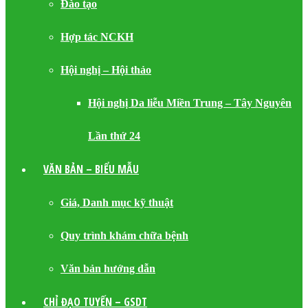
Đào tạo
Hợp tác NCKH
Hội nghị – Hội thảo
Hội nghị Da liễu Miền Trung – Tây Nguyên
Lần thứ 24
VĂN BẢN – BIỂU MẪU
Giá, Danh mục kỹ thuật
Quy trình khám chữa bệnh
Văn bản hướng dẫn
CHỈ ĐẠO TUYẾN – GSDT