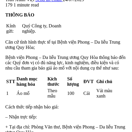
179
1 minute read
THÔNG BÁO
Kính
Quý Công ty, Doanh
gửi:
nghiệp.
Căn cứ tình hình thực tế tại Bệnh viện Phong – Da liễu Trung
ương Quy Hòa;
Bệnh viện Phong – Da liễu Trung ương Quy Hòa thông báo đến
các Quý đơn vị có đủ năng lực, kinh nghiệm, điều kiện và có
nhu cầu tham gia báo giá áo mổ với nội dung cụ thể như sau:
Danh mục
Kích
Số
STT
ĐVT
Ghi chú
hàng hóa
thước
lượng
Theo
Vải màu
1
Áo mổ
100
Cái
mẫu
xanh
Cách thức tiếp nhận báo giá:
– Nhận trực tiếp:
+ Tại địa chỉ: Phòng Văn thư, Bệnh viện Phong – Da liễu Trung