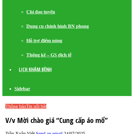
Chỉ đạo tuyến
Dụng cụ chỉnh hình BN phong
Hỗ trợ điểm nóng
Thống kê – GS dịch tễ
LỊCH KHÁM BỆNH
Sidebar
Thông báo
Tin nổi bật
V/v Mời chào giá “Cung cấp áo mổ”
Trần Xuân Việt
Send an email
24/07/2025