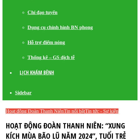
Chỉ đạo tuyến
Dụng cụ chỉnh hình BN phong
Hỗ trợ điểm nóng
Thống kê – GS dịch tễ
LỊCH KHÁM BỆNH
Sidebar
Hoạt động Đoàn Thanh Niên
Tin nổi bật
Tin tức - Sự kiện
HOẠT ĐỘNG ĐOÀN THANH NIÊN: “XUNG
KÍCH MÙA BÃO LŨ NĂM 2024”, TUỔI TRẺ