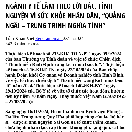
NGÀNH Y TẾ LÀM THEO LỜI BÁC, TÌNH
NGUYỆN VÌ SỨC KHỎE NHÂN DÂN, “QUẢNG
NGÃI – TRUNG TRINH NGHĨA TÌNH”
Trần Xuân Việt
Send an email
23/11/2024
342
3 minutes read
Thực hiện kế hoạch số 233-KH/TĐTN-PT, ngày 09/9/2024
của ban Thường vụ Tỉnh đoàn về việc tổ chức Chiến dịch
“Thanh niên Bình Định xung kích mùa bão, lũ”. Thực hiện
kế hoạch số 16-KH/ĐTN, ngày 23/10/2024 của Ban chấp
hành Đoàn khối Cơ quan và Doanh nghiệp tỉnh Bình Định,
về việc tổ chức chiến dịch “Thanh niên xung kích mùa bão,
lũ” năm 2024. Thực hiện kế hoạch 1404/KH-BYT ngày
29/10/2024 của Bộ Y tế về việc tổ chức các hoạt động hướng
đến kỷ niệm 70 năm Ngày Thầy thuốc Việt Nam (27/02/1955
– 27/02/2025);
Sáng ngày 16/11/2024, Đoàn thanh niên Bệnh viện Phong –
Da liễu Trung ương Quy Hòa phối hợp cùng câu lạc bộ bác
sĩ – dược sĩ tình nguyện Sài Gòn đã tổ chức thăm khám,
chữa bệnh nhân đạo, cấp thuốc không phí, tặng quà, cắt tóc