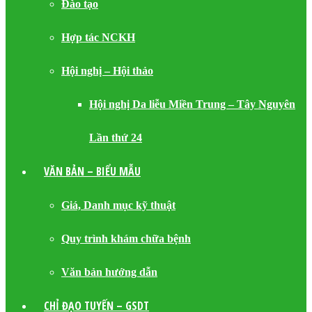
Đào tạo
Hợp tác NCKH
Hội nghị – Hội thảo
Hội nghị Da liễu Miền Trung – Tây Nguyên
Lần thứ 24
VĂN BẢN – BIỂU MẪU
Giá, Danh mục kỹ thuật
Quy trình khám chữa bệnh
Văn bản hướng dẫn
CHỈ ĐẠO TUYẾN – GSDT