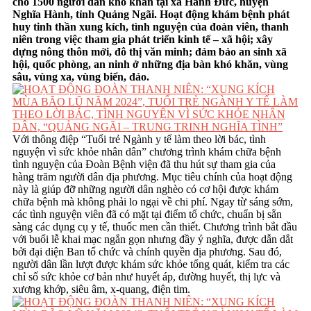
cho 1500 người dân khó khăn tại xã Hành Đức, huyện
Nghĩa Hành, tỉnh Quảng Ngãi. Hoạt động khám bệnh phát
huy tinh thần xung kích, tình nguyện của đoàn viên, thanh
niên trong việc tham gia phát triển kinh tế – xã hội; xây
dựng nông thôn mới, đô thị văn minh; đảm bảo an sinh xã
hội, quốc phòng, an ninh ở những địa bàn khó khăn, vùng
sâu, vùng xa, vùng biển, đảo.
Với thông điệp “Tuổi trẻ Ngành y tế làm theo lời bác, tình
nguyện vì sức khỏe nhân dân” chương trình khám chữa bệnh
tình nguyện của Đoàn Bệnh viện đã thu hút sự tham gia của
hàng trăm người dân địa phương. Mục tiêu chính của hoạt động
này là giúp đỡ những người dân nghèo có cơ hội được khám
chữa bệnh mà không phải lo ngại về chi phí. Ngay từ sáng sớm,
các tình nguyện viên đã có mặt tại điểm tổ chức, chuẩn bị sẵn
sàng các dụng cụ y tế, thuốc men cần thiết. Chương trình bắt đầu
với buổi lễ khai mạc ngắn gọn nhưng đầy ý nghĩa, được dẫn dắt
bởi đại diện Ban tổ chức và chính quyền địa phương. Sau đó,
người dân lần lượt được khám sức khỏe tổng quát, kiểm tra các
chỉ số sức khỏe cơ bản như huyết áp, đường huyết, thị lực và
xương khớp, siêu âm, x-quang, điện tim.