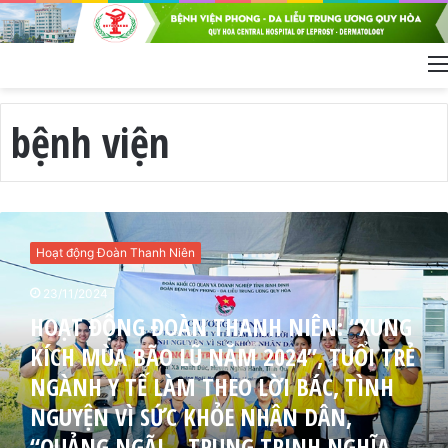
bệnh viện
H
O
Hoạt động Đoàn Thanh Niên
Ạ
T
23/11/2024
Đ
HOẠT ĐỘNG ĐOÀN THANH NIÊN: “XUNG
Ộ
N
KÍCH MÙA BÃO LŨ NĂM 2024”, TUỔI TRẺ
G
NGÀNH Y TẾ LÀM THEO LỜI BÁC, TÌNH
Đ
NGUYỆN VÌ SỨC KHỎE NHÂN DÂN,
O
À
“QUẢNG NGÃI – TRUNG TRINH NGHĨA