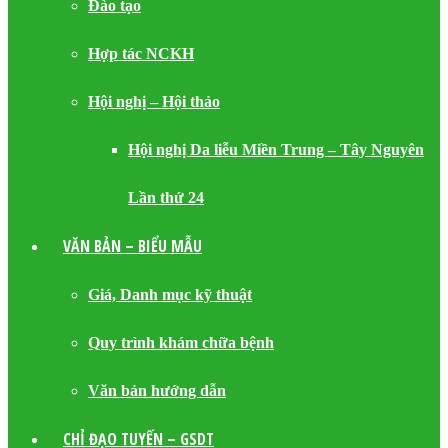
Đào tạo
Hợp tác NCKH
Hội nghị – Hội thảo
Hội nghị Da liễu Miền Trung – Tây Nguyên
Lần thứ 24
VĂN BẢN – BIỂU MẪU
Giá, Danh mục kỹ thuật
Quy trình khám chữa bệnh
Văn bản hướng dẫn
CHỈ ĐẠO TUYẾN – GSDT