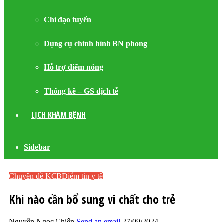
Chỉ đạo tuyến
Dụng cụ chỉnh hình BN phong
Hỗ trợ điểm nóng
Thống kê – GS dịch tễ
LỊCH KHÁM BỆNH
Sidebar
Chuyên đề KCB
Điểm tin y tế
Khi nào cần bổ sung vi chất cho trẻ
Nguyễn Ngọc Chiến
Send an email
27/09/2024