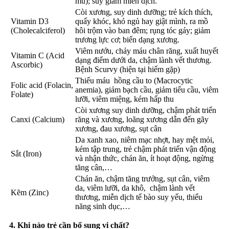
mù); suy giảm miễn dịch.
Còi xương, suy dinh dưỡng; trẻ kích thích,
Vitamin D3
quấy khóc, khó ngủ hay giật mình, ra mồ
(Cholecalciferol)
hôi trộm vào ban đêm; rụng tóc gáy; giảm
trương lực cơ; biến dạng xương.
Viêm nướu, chảy máu chân răng, xuất huyết
Vitamin C (Acid
dạng điểm dưới da, chậm lành vết thương.
Ascorbic)
Bệnh Scurvy (hiện tại hiếm gặp)
Thiếu máu hồng cầu to (Macrocytic
Folic acid (Folacin,
anemia), giảm bạch cầu, giảm tiểu cầu, viêm
Folate)
lưỡi, viêm miệng, kém hấp thu
Còi xương suy dinh dưỡng, chậm phát triển
Canxi (Calcium)
răng và xương, loãng xương dẫn đến gãy
xương, đau xương, sụt cân
Da xanh xao, niêm mạc nhợt, hay mệt mỏi,
kém tập trung, trẻ chậm phát triển vận động
Sắt (Iron)
và nhận thức, chán ăn, ít hoạt động, ngừng
tăng cân,…
Chán ăn, chậm tăng trưởng, sụt cân, viêm
da, viêm lưỡi, da khô, chậm lành vết
Kẽm (Zinc)
thương, miễn dịch tế bào suy yếu, thiểu
năng sinh dục,…
4. Khi nào trẻ cần bổ sung vi chất?