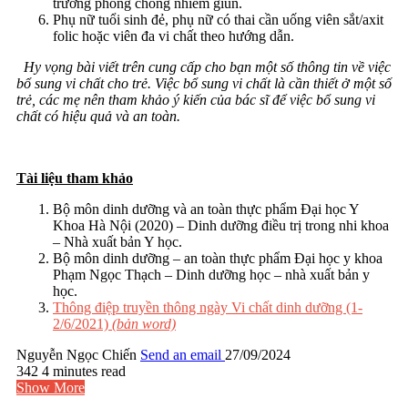
trường phòng chống nhiễm giun.
Phụ nữ tuổi sinh đẻ, phụ nữ có thai cần uống viên sắt/axit
folic hoặc viên đa vi chất theo hướng dẫn.
Hy vọng bài viết trên cung cấp cho bạn một số thông tin về việc
bổ sung vi chất cho trẻ. Việc bổ sung vi chất là cần thiết ở một số
trẻ, các mẹ nên tham khảo ý kiến của bác sĩ để việc bổ sung vi
chất có hiệu quả và an toàn.
Tài liệu tham khảo
Bộ môn dinh dưỡng và an toàn thực phẩm Đại học Y
Khoa Hà Nội (2020) – Dinh dưỡng điều trị trong nhi khoa
– Nhà xuất bản Y học.
Bộ môn dinh dưỡng – an toàn thực phẩm Đại học y khoa
Phạm Ngọc Thạch – Dinh dưỡng học – nhà xuất bản y
học.
Thông điệp truyền thông ngày Vi chất dinh dưỡng (1-
2/6/2021)
(bản word)
Nguyễn Ngọc Chiến
Send an email
27/09/2024
342
4 minutes read
Show More