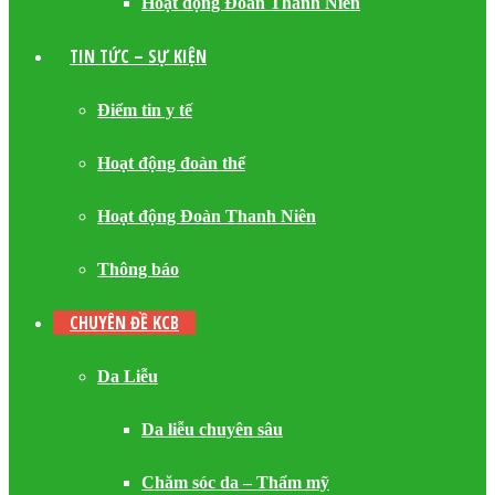
Hoạt động Đoàn Thanh Niên
TIN TỨC – SỰ KIỆN
Điểm tin y tế
Hoạt động đoàn thể
Hoạt động Đoàn Thanh Niên
Thông báo
CHUYÊN ĐỀ KCB
Da Liễu
Da liễu chuyên sâu
Chăm sóc da – Thẩm mỹ