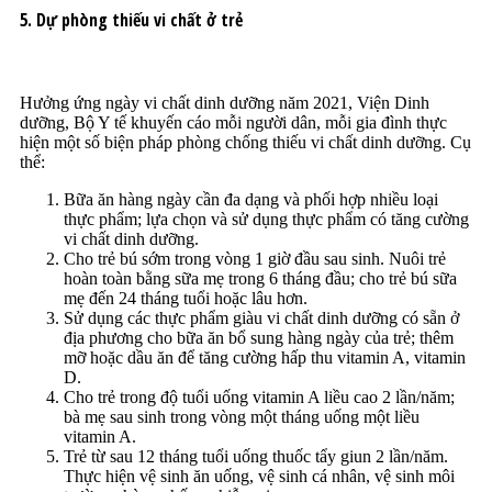
5. Dự phòng thiếu vi chất ở trẻ
Hưởng ứng ngày vi chất dinh dưỡng năm 2021, Viện Dinh
dưỡng, Bộ Y tế khuyến cáo mỗi người dân, mỗi gia đình thực
hiện một số biện pháp phòng chống thiếu vi chất dinh dưỡng. Cụ
thể:
Bữa ăn hàng ngày cần đa dạng và phối hợp nhiều loại
thực phẩm; lựa chọn và sử dụng thực phẩm có tăng cường
vi chất dinh dưỡng.
Cho trẻ bú sớm trong vòng 1 giờ đầu sau sinh. Nuôi trẻ
hoàn toàn bằng sữa mẹ trong 6 tháng đầu; cho trẻ bú sữa
mẹ đến 24 tháng tuổi hoặc lâu hơn.
Sử dụng các thực phẩm giàu vi chất dinh dưỡng có sẵn ở
địa phương cho bữa ăn bổ sung hàng ngày của trẻ; thêm
mỡ hoặc dầu ăn để tăng cường hấp thu vitamin A, vitamin
D.
Cho trẻ trong độ tuổi uống vitamin A liều cao 2 lần/năm;
bà mẹ sau sinh trong vòng một tháng uống một liều
vitamin A.
Trẻ từ sau 12 tháng tuổi uống thuốc tẩy giun 2 lần/năm.
Thực hiện vệ sinh ăn uống, vệ sinh cá nhân, vệ sinh môi