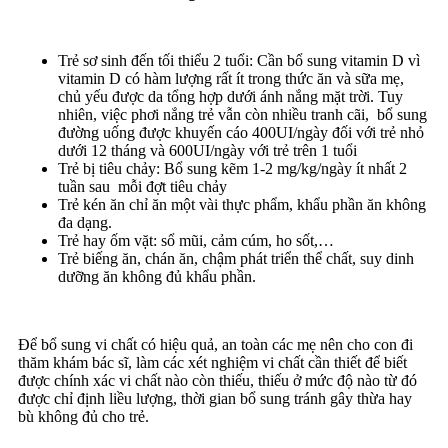
Trẻ sơ sinh đến tối thiểu 2 tuổi: Cần bổ sung vitamin D vì
vitamin D có hàm lượng rất ít trong thức ăn và sữa mẹ,
chủ yếu được da tổng hợp dưới ánh nắng mặt trời. Tuy
nhiên, việc phơi nắng trẻ vẫn còn nhiều tranh cãi, bổ sung
đường uống được khuyến cáo 400UI/ngày đối với trẻ nhỏ
dưới 12 tháng và 600UI/ngày với trẻ trên 1 tuổi
Trẻ bị tiêu chảy: Bổ sung kẽm 1-2 mg/kg/ngày ít nhất 2
tuần sau mỗi đợt tiêu chảy
Trẻ kén ăn chỉ ăn một vài thực phẩm, khẩu phần ăn không
đa dạng.
Trẻ hay ốm vặt: sổ mũi, cảm cúm, ho sốt,…
Trẻ biếng ăn, chán ăn, chậm phát triển thể chất, suy dinh
dưỡng ăn không đủ khẩu phần.
Để bổ sung vi chất có hiệu quả, an toàn các mẹ nên cho con đi
thăm khám bác sĩ, làm các xét nghiệm vi chất cần thiết để biết
được chính xác vi chất nào còn thiếu, thiếu ở mức độ nào từ đó
được chỉ định liều lượng, thời gian bổ sung tránh gây thừa hay
bù không đủ cho trẻ.