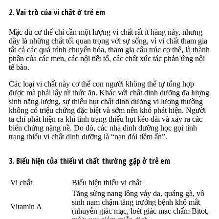
2. Vai trò của vi chất ở trẻ em
Mặc dù cơ thể chỉ cần một lượng vi chất rất ít hàng này, nhưng
đây là những chất tối quan trọng với sự sống, vì vi chất tham gia
tất cả các quá trình chuyển hóa, tham gia cấu trúc cơ thể, là thành
phần của các men, các nội tiết tố, các chất xúc tác phản ứng nội
tế bào.
Các loại vi chất này cơ thể con người không thể tự tổng hợp
được mà phải lấy từ thức ăn. Khác với chất dinh dưỡng đa lượng
sinh năng lượng, sự thiếu hụt chất dinh dưỡng vi lượng thường
không có triệu chứng đặc biệt và sớm nên khó phát hiện. Người
ta chỉ phát hiện ra khi tình trạng thiếu hụt kéo dài và xảy ra các
biến chứng nặng nề. Do đó, các nhà dinh dưỡng học gọi tình
trạng thiếu vi chất dinh dưỡng là “nạn đói tiềm ẩn”.
3. Biểu hiện của thiếu vi chất thường gặp ở trẻ em
Vi chất
Biểu hiện thiếu vi chất
Tăng sừng nang lông vảy da, quáng gà, vô
sinh nam chậm tăng trưởng bệnh khô mắt
Vitamin A
(nhuyễn giác mạc, loét giác mạc chấm Bitot,