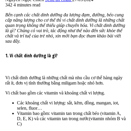
342
4 minutes read
Bên cạnh các chất dinh dưỡng đa lượng đạm, đường, béo cung
cấp năng lượng cho cơ thể thì vi chất dinh dưỡng là những chất
quan trọng không thể thiếu giúp chuyển hóa. Vi chất dinh dưỡng
là gì? Chúng có vai trò, tác động như thế nào đến sức khỏe thể
chất và trí tuệ của trẻ nhỏ, xin mời bạn đọc tham khảo bài viết
sau đây.
1. Vi chất dinh dưỡng là gì?
Vi chất dinh dưỡng là những chất mà nhu cầu cơ thể hàng ngày
rất ít, đơn vị tính thường bằng miligam hoặc nhỏ hơn.
Vi chất bao gồm các vitamin và khoáng chất vi lượng.
Các khoáng chất vi lượng: sắt, kẽm, đồng, mangan, iot,
selen, fluor…
Vitamin bao gồm: vitamin tan trong chất béo (vitamin A,
D, E, K) và các vitamin tan trong nước(vitamin nhóm B và
C)